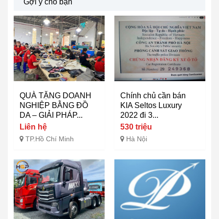
Gợi ý cho bạn
QUÀ TẶNG DOANH
Chính chủ cần bán
NGHIỆP BẰNG ĐỒ
KIA Seltos Luxury
DA – GIẢI PHÁP...
2022 đi 3...
Liên hệ
530 triệu
TP.Hồ Chí Minh
Hà Nội