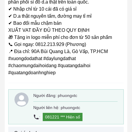
phân phối sỉ đồ d.a thật trên toàn quốc.
✔ Nhập chỉ từ 10 cái đã có giá sỉ
✔ D.a thật nguyên tấm, đường may tỉ mỉ
✔ Bao đổi mẫu chậm bán
XUẤT VAT ĐẦY ĐỦ THEO QUY ĐỊNH
🎁 Tặng in logo miễn phí cho đơn từ 50 sản phẩm
📞 Gọi ngay: 0812.213.929 (Phương)
📍 Địa chỉ: 90A Bùi Quang Là, Gò Vấp, TP.HCM
#xuongdodathat #daylungdathat
#chaomungdaihoidang #quatangdaihoi
#quatangdoanhnghiep
Người đăng:
phuongxtc
Người liên hệ: phuongxtc
:
081221 ***
Hiện số