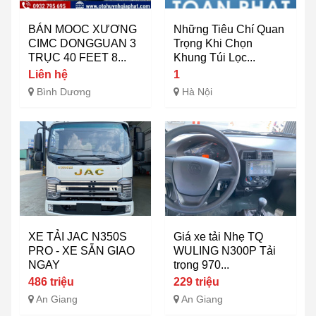
BÁN MOOC XƯƠNG
Những Tiêu Chí Quan
CIMC DONGGUAN 3
Trọng Khi Chọn
TRỤC 40 FEET 8...
Khung Túi Lọc...
Liên hệ
1
Bình Dương
Hà Nội
XE TẢI JAC N350S
Giá xe tải Nhẹ TQ
PRO - XE SẴN GIAO
WULING N300P Tải
NGAY
trọng 970...
486 triệu
229 triệu
An Giang
An Giang