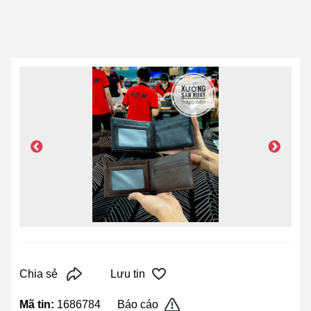
Chia sẻ
Lưu tin
Mã tin:
1686784
Báo cáo