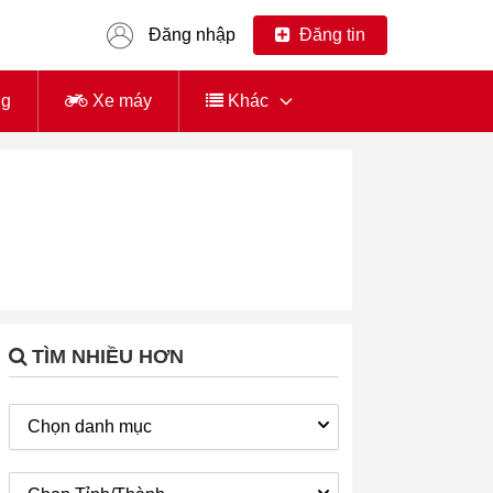
Đăng nhập
Đăng tin
ng
Xe máy
Khác
TÌM NHIỀU HƠN
Chọn danh mục