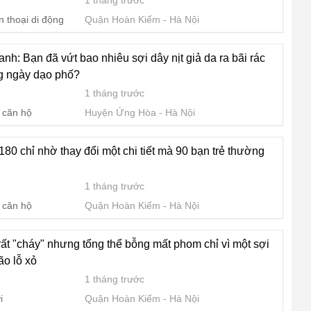
1 tháng trước
n thoại di động
Quận Hoàn Kiếm
Hà Nội
nh: Bạn đã vứt bao nhiêu sợi dây nịt giả da ra bãi rác
ng ngày dạo phố?
1 tháng trước
 căn hộ
Huyện Ứng Hòa
Hà Nội
 180 chỉ nhờ thay đổi một chi tiết mà 90 bạn trẻ thường
1 tháng trước
 căn hộ
Quận Hoàn Kiếm
Hà Nội
rất "cháy" nhưng tổng thể bỗng mất phom chỉ vì một sợi
ão lỗ xỏ
1 tháng trước
i
Quận Hoàn Kiếm
Hà Nội