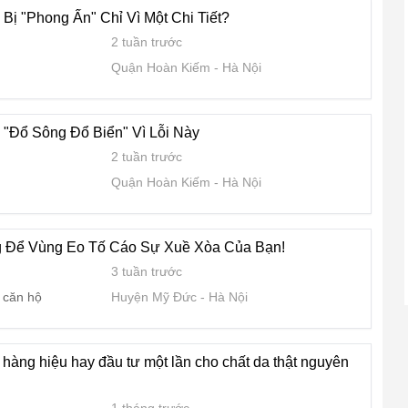
 Bị "Phong Ấn" Chỉ Vì Một Chi Tiết?
2 tuần trước
Quận Hoàn Kiếm
Hà Nội
g "Đổ Sông Đổ Biển" Vì Lỗi Này
2 tuần trước
Quận Hoàn Kiếm
Hà Nội
g Để Vùng Eo Tố Cáo Sự Xuề Xòa Của Bạn!
3 tuần trước
 căn hộ
Huyện Mỹ Đức
Hà Nội
 hàng hiệu hay đầu tư một lần cho chất da thật nguyên