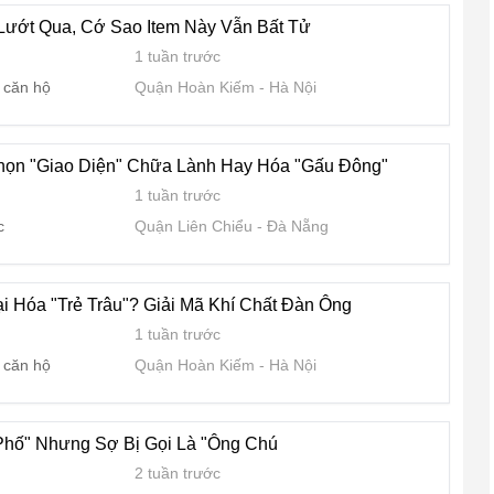
Lướt Qua, Cớ Sao Item Này Vẫn Bất Tử
1 tuần trước
 căn hộ
Quận Hoàn Kiếm
Hà Nội
Chọn "Giao Diện" Chữa Lành Hay Hóa "Gấu Đông"
1 tuần trước
c
Quận Liên Chiểu
Đà Nẵng
 Hóa "Trẻ Trâu"? Giải Mã Khí Chất Đàn Ông
1 tuần trước
 căn hộ
Quận Hoàn Kiếm
Hà Nội
hố" Nhưng Sợ Bị Gọi Là "Ông Chú
2 tuần trước