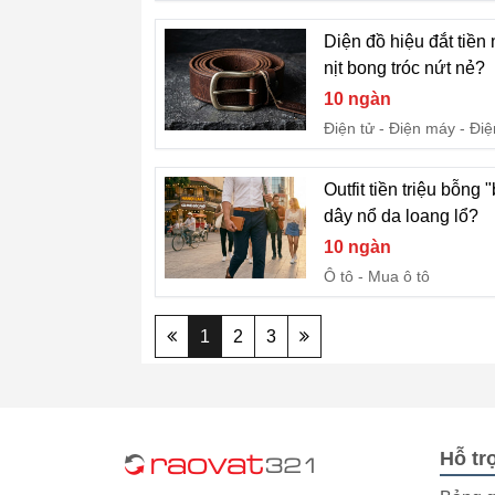
Diện đồ hiệu đắt tiền
nịt bong tróc nứt nẻ?
10 ngàn
Điện tử - Điện máy
Điệ
Outfit tiền triệu bỗng
dây nổ da loang lổ?
10 ngàn
Ô tô
Mua ô tô
1
2
3
Hỗ tr