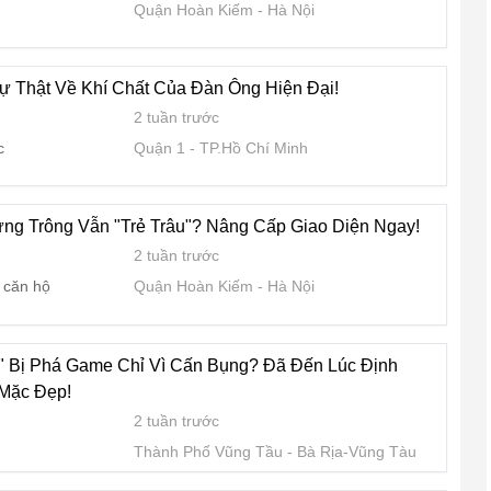
Quận Hoàn Kiếm
Hà Nội
 Thật Về Khí Chất Của Đàn Ông Hiện Đại!
2 tuần trước
c
Quận 1
TP.Hồ Chí Minh
ưng Trông Vẫn "Trẻ Trâu"? Nâng Cấp Giao Diện Ngay!
2 tuần trước
 căn hộ
Quận Hoàn Kiếm
Hà Nội
" Bị Phá Game Chỉ Vì Cấn Bụng? Đã Đến Lúc Định
 Mặc Đẹp!
2 tuần trước
Thành Phố Vũng Tầu
Bà Rịa-Vũng Tàu