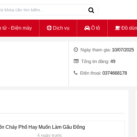
 tử - Điện máy
Dịch vụ
Ô tô
Đồ dù
Ngày tham gia:
10/07/2025
Tổng tin đăng:
49
Điện thoại:
0374668178
ốn Cháy Phố Hay Muốn Làm Gấu Đông
4 ngày trước