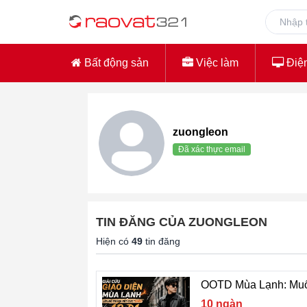
Bất động sản
Việc làm
Điện
zuongleon
Đã xác thực email
TIN ĐĂNG CỦA ZUONGLEON
Hiện có
49
tin đăng
OOTD Mùa Lạnh: Mu
10 ngàn