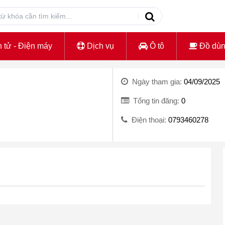
 tử - Điện máy
Dịch vụ
Ô tô
Đồ dù
Ngày tham gia:
04/09/2025
Tổng tin đăng:
0
Điện thoại:
0793460278