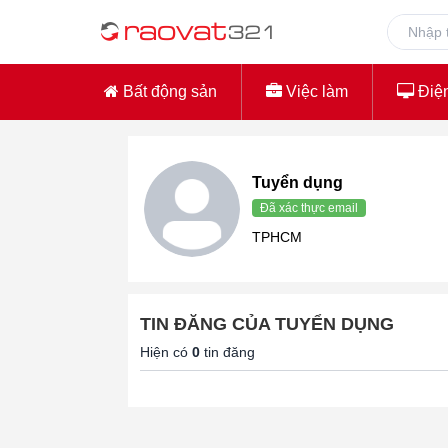
Bất động sản
Việc làm
Điện
Tuyển dụng
Đã xác thực email
TPHCM
TIN ĐĂNG CỦA TUYỂN DỤNG
Hiện có
0
tin đăng