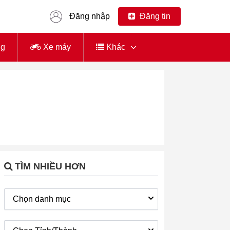
Đăng nhập
Đăng tin
ng
Xe máy
Khác
TÌM NHIỀU HƠN
Chọn danh mục