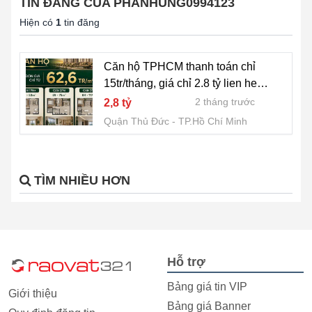
TIN ĐĂNG CỦA PHANHUNG0994123
Hiện có
1
tin đăng
Căn hộ TPHCM thanh toán chỉ
15tr/tháng, giá chỉ 2.8 tỷ lien he
Hung
2 tháng trước
2,8 tỷ
Quận Thủ Đức
TP.Hồ Chí Minh
TÌM NHIỀU HƠN
Hỗ trợ
Bảng giá tin VIP
Giới thiệu
Bảng giá Banner