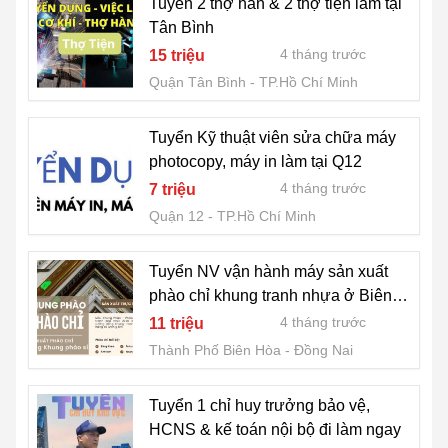
Tuyển 2 thợ hàn & 2 thợ tiện làm tại
Tân Bình
4 tháng trước
15 triệu
Quận Tân Bình
TP.Hồ Chí Minh
Tuyển Kỹ thuật viên sửa chữa máy
photocopy, máy in làm tại Q12
4 tháng trước
7 triệu
Quận 12
TP.Hồ Chí Minh
Tuyển NV vận hành máy sản xuất
phào chỉ khung tranh nhựa ở Biên
Hoà
4 tháng trước
11 triệu
Thành Phố Biên Hòa
Đồng Nai
Tuyển 1 chỉ huy trưởng bảo vệ,
HCNS & kế toán nội bộ đi làm ngay