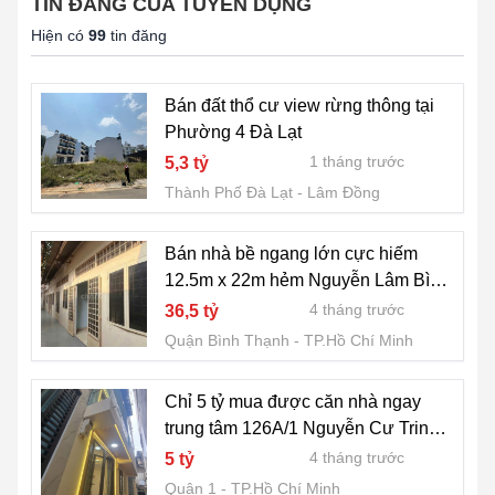
TIN ĐĂNG CỦA TUYỂN DỤNG
Hiện có
99
tin đăng
Bán đất thổ cư view rừng thông tại
Phường 4 Đà Lạt
1 tháng trước
5,3 tỷ
Thành Phố Đà Lạt
Lâm Đồng
Bán nhà bề ngang lớn cực hiếm
12.5m x 22m hẻm Nguyễn Lâm Bình
Thạnh
4 tháng trước
36,5 tỷ
Quận Bình Thạnh
TP.Hồ Chí Minh
Chỉ 5 tỷ mua được căn nhà ngay
trung tâm 126A/1 Nguyễn Cư Trinh
Q1
4 tháng trước
5 tỷ
Quận 1
TP.Hồ Chí Minh