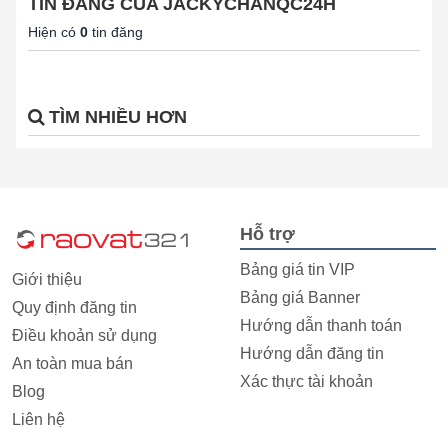
TIN ĐĂNG CỦA JACKYCHANQC24H
Hiện có
0
tin đăng
TÌM NHIỀU HƠN
Hỗ trợ
Bảng giá tin VIP
Giới thiệu
Bảng giá Banner
Quy định đăng tin
Hướng dẫn thanh toán
Điều khoản sử dụng
Hướng dẫn đăng tin
An toàn mua bán
Xác thực tài khoản
Blog
Liên hệ