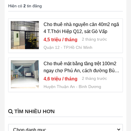
Hiện có
2
tin đăng
Cho thuê nhà nguyên căn 40m2 ngã
4 T.Thới Hiệp Q12, sát Gò Vấp
2 tháng trước
4,5 triệu / tháng
Quận 12
TP.Hồ Chí Minh
Cho thuê mặt bằng tầng trệt 100m2
ngay chợ Phú An, cách đường Bùi
Thị Xuân 1 căn
2 tháng trước
4,6 triệu / tháng
Huyện Thuận An
Bình Dương
TÌM NHIỀU HƠN
Chọn danh mục