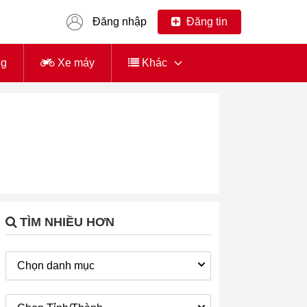
Đăng nhập
Đăng tin
ng
Xe máy
Khác
TÌM NHIỀU HƠN
Chọn danh mục