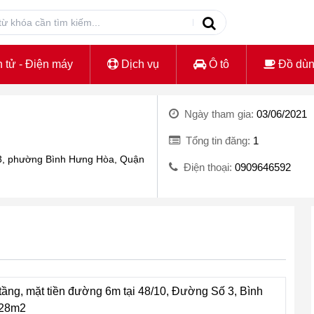
 tử - Điện máy
Dịch vụ
Ô tô
Đồ dù
Ngày tham gia:
03/06/2021
Tổng tin đăng:
1
 3, phường Bình Hưng Hòa, Quận
Điện thoại:
0909646592
tầng, mặt tiền đường 6m tại 48/10, Đường Số 3, Bình
128m2