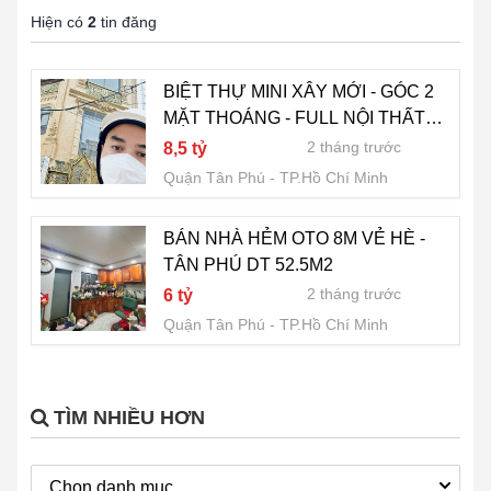
Hiện có
2
tin đăng
BIỆT THỰ MINI XÂY MỚI - GÓC 2
MẶT THOÁNG - FULL NỘI THẤT
CAO CẤP - MẶT TIỀN TÂN PHÚ
2 tháng trước
8,5 tỷ
Quận Tân Phú
TP.Hồ Chí Minh
BÁN NHÀ HẺM OTO 8M VẺ HÈ -
TÂN PHÚ DT 52.5M2
2 tháng trước
6 tỷ
Quận Tân Phú
TP.Hồ Chí Minh
TÌM NHIỀU HƠN
Chọn danh mục