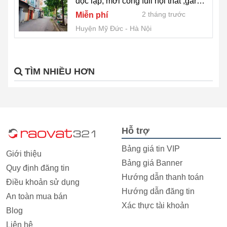
độc lập, mới cóng full nội thất ,gara
oto cất trong nhà
2 tháng trước
Miễn phí
Huyện Mỹ Đức
Hà Nội
TÌM NHIỀU HƠN
Hỗ trợ
Bảng giá tin VIP
Giới thiệu
Bảng giá Banner
Quy định đăng tin
Hướng dẫn thanh toán
Điều khoản sử dụng
Hướng dẫn đăng tin
An toàn mua bán
Xác thực tài khoản
Blog
Liên hệ