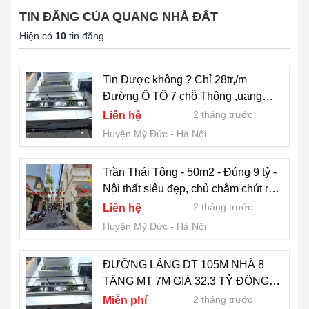
TIN ĐĂNG CỦA QUANG NHÀ ĐẤT
Hiện có
10
tin đăng
Tin Được không ? Chỉ 28tr,/m
Đường Ô TÔ 7 chỗ Thông ,uang
Minh Mê Linh HN
2 tháng trước
Liên hệ
Huyện Mỹ Đức
Hà Nội
Trần Thái Tông - 50m2 - Đúng 9 tỷ -
Nội thất siêu đẹp, chủ chắm chút rất
tâm huyết.
2 tháng trước
Liên hệ
Huyện Mỹ Đức
Hà Nội
ĐƯỜNG LÁNG DT 105M NHÀ 8
TẦNG MT 7M GIÁ 32.3 TỶ ĐỐNG
ĐA
2 tháng trước
Miễn phí