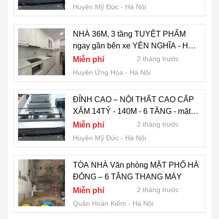
Huyện Mỹ Đức
Hà Nội
NHÀ 36M, 3 tầng TUYỆT PHẨM
ngay gần bên xe YÊN NGHĨA - HÀ
ĐÔNG , GẦN ĐÔ THỊ GIÁ MỀM
2 tháng trước
Miễn phí
Huyện Ứng Hòa
Hà Nội
ĐỈNH CAO – NỘI THẤT CAO CẤP
XẮM 14TỶ - 140M - 6 TẦNG - mặt
tiền 9m
2 tháng trước
Miễn phí
Huyện Mỹ Đức
Hà Nội
TÒA NHÀ Văn phòng MẶT PHỐ HÀ
ĐÔNG – 6 TẦNG THANG MÁY
2 tháng trước
Miễn phí
Quận Hoàn Kiếm
Hà Nội