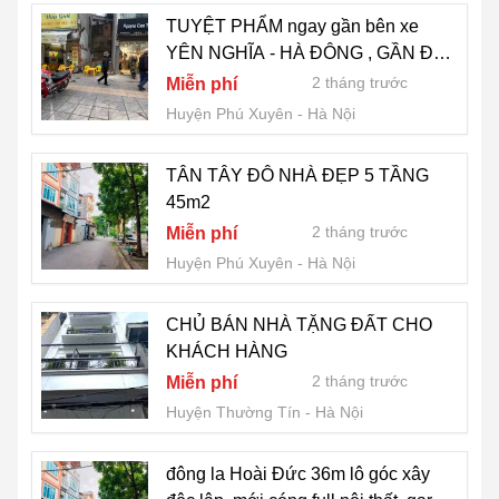
TUYỆT PHẨM ngay gần bên xe
YÊN NGHĨA - HÀ ĐÔNG , GẦN ĐÔ
THỊ GIÁ MỀM
2 tháng trước
Miễn phí
Huyện Phú Xuyên
Hà Nội
TÂN TÂY ĐÔ NHÀ ĐẸP 5 TẦNG
45m2
2 tháng trước
Miễn phí
Huyện Phú Xuyên
Hà Nội
CHỦ BÁN NHÀ TẶNG ĐẤT CHO
KHÁCH HÀNG
2 tháng trước
Miễn phí
Huyện Thường Tín
Hà Nội
đông la Hoài Đức 36m lô góc xây