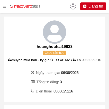
Đăng tin
hoanghuuhai19933
Chưa xác thực
🛵chuyên mua bán - ký gửi Ô TÔ XE MÁY🛵 Lh 0966029216
Ngày tham gia:
06/06/2025
Tổng tin đăng:
0
Điện thoại:
0966029216