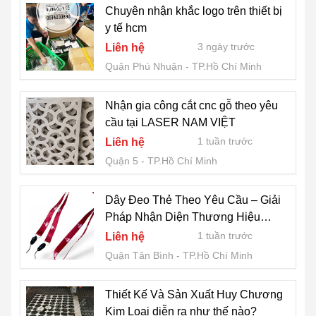
Chuyên nhận khắc logo trên thiết bị
y tế hcm
3 ngày trước
Liên hệ
Quận Phú Nhuận
TP.Hồ Chí Minh
Nhận gia công cắt cnc gỗ theo yêu
cầu tại LASER NAM VIỆT
1 tuần trước
Liên hệ
Quận 5
TP.Hồ Chí Minh
Dây Đeo Thẻ Theo Yêu Cầu – Giải
Pháp Nhận Diện Thương Hiệu
Chuyên Nghiệp
1 tuần trước
Liên hệ
Quận Tân Bình
TP.Hồ Chí Minh
Thiết Kế Và Sản Xuất Huy Chương
Kim Loại diễn ra như thế nào?