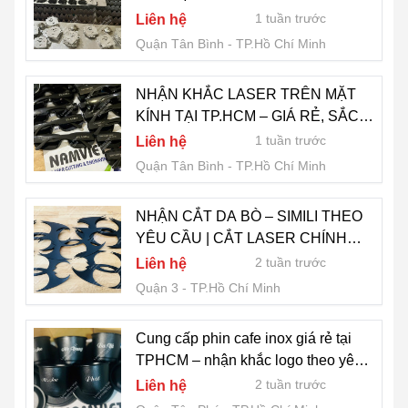
1 tuần trước
Liên hệ
Quận Tân Bình
TP.Hồ Chí Minh
NHẬN KHẮC LASER TRÊN MẶT
KÍNH TẠI TP.HCM – GIÁ RẺ, SẮC
NÉT, CHUYÊN NGHIỆP
1 tuần trước
Liên hệ
Quận Tân Bình
TP.Hồ Chí Minh
NHẬN CẮT DA BÒ – SIMILI THEO
YÊU CẦU | CẮT LASER CHÍNH
XÁC – GIÁ RẺ
2 tuần trước
Liên hệ
Quận 3
TP.Hồ Chí Minh
Cung cấp phin cafe inox giá rẻ tại
TPHCM – nhận khắc logo theo yêu
cầu
2 tuần trước
Liên hệ