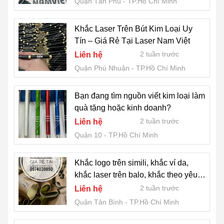
Quận Tân Phú
TP.Hồ Chí Minh
Khắc Laser Trên Bút Kim Loại Uy
Tín – Giá Rẻ Tại Laser Nam Việt
2 tuần trước
Liên hệ
Quận Phú Nhuận
TP.Hồ Chí Minh
Bạn đang tìm nguồn viết kim loại làm
quà tặng hoặc kinh doanh?
2 tuần trước
Liên hệ
Quận 10
TP.Hồ Chí Minh
Khắc logo trên simili, khắc ví da,
khắc laser trên balo, khắc theo yêu
cầu trên túi xách
2 tuần trước
Liên hệ
Quận Tân Bình
TP.Hồ Chí Minh