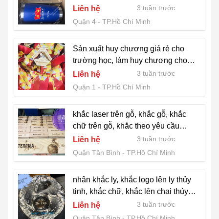
3 tuần trước
Liên hệ
Quận 4
TP.Hồ Chí Minh
Sản xuất huy chương giá rẻ cho
trường học, làm huy chương cho
giải chạy bộ
3 tuần trước
Liên hệ
Quận 1
TP.Hồ Chí Minh
khắc laser trên gỗ, khắc gỗ, khắc
chữ trên gỗ, khắc theo yêu cầu
0974039890
3 tuần trước
Liên hệ
Quận Tân Bình
TP.Hồ Chí Minh
nhận khắc ly, khắc logo lên ly thủy
tinh, khắc chữ, khắc lên chai thủy
tinh
3 tuần trước
Liên hệ
Quận Tân Bình
TP.Hồ Chí Minh