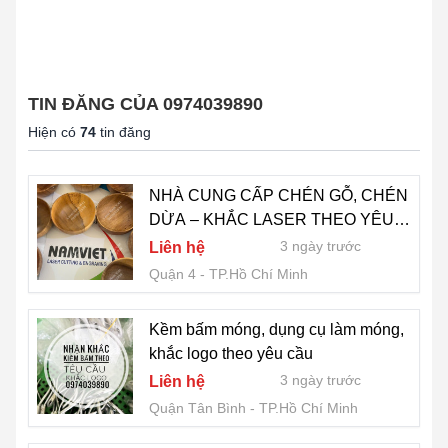
TIN ĐĂNG CỦA 0974039890
Hiện có
74
tin đăng
NHÀ CUNG CẤP CHÉN GỖ, CHÉN
DỪA – KHẮC LASER THEO YÊU
CẦU
3 ngày trước
Liên hệ
Quận 4
TP.Hồ Chí Minh
Kềm bấm móng, dụng cụ làm móng,
khắc logo theo yêu cầu
3 ngày trước
Liên hệ
Quận Tân Bình
TP.Hồ Chí Minh