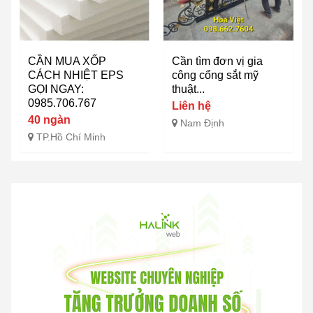
CẦN MUA XỐP
Cần tìm đơn vị gia
CÁCH NHIỆT EPS
công cổng sắt mỹ
GỌI NGAY:
thuật...
0985.706.767
Liên hệ
40 ngàn
Nam Định
TP.Hồ Chí Minh