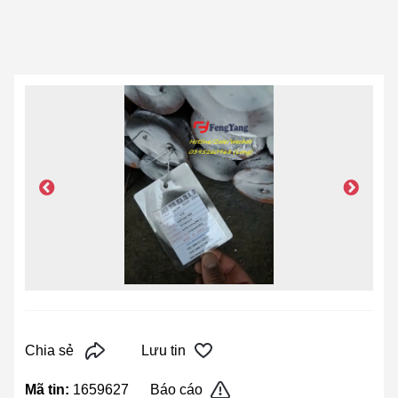
Chia sẻ
Lưu tin
Mã tin:
1659627
Báo cáo