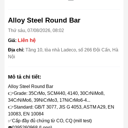
Alloy Steel Round Bar
Thứ sáu, 07/08/2026, 08:02
Liên hệ
Giá:
Địa chỉ:
Tầng 10, tòa nhà Ladeco, số 266 Đội Cấn, Hà
Nội
Mô tả chi tiết:
Alloy Steel Round Bar
👉Grade: 35CrMo, SCM440, 4140, 30CrNiMo8,
34CrNiMo6, 39NiCrMo3, 17NiCrMo6-4...
👉Standard: GB/T 3077, JIS G 4053, ASTM A29, EN
10083, EN 10084
✅Cấp đầy đủ chứng từ CO, CQ (mill test)
☎️0395260968 (Long)