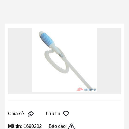
Chia sẻ
Lưu tin
Mã tin:
1690202
Báo cáo