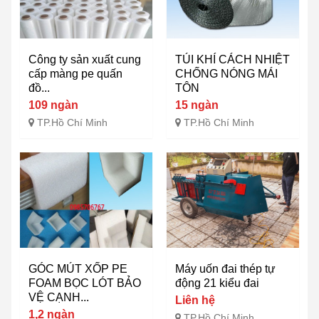
Công ty sản xuất cung
TÚI KHÍ CÁCH NHIỆT
cấp màng pe quấn
CHỐNG NÓNG MÁI
đồ...
TÔN
109 ngàn
15 ngàn
TP.Hồ Chí Minh
TP.Hồ Chí Minh
GÓC MÚT XỐP PE
Máy uốn đai thép tự
FOAM BỌC LÓT BẢO
động 21 kiểu đai
VỆ CẠNH...
Liên hệ
1,2 ngàn
TP.Hồ Chí Minh