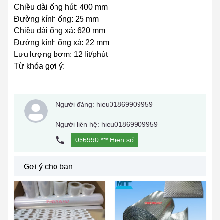
Chiều dài ống hút: 400 mm
Đường kính ống: 25 mm
Chiều dài ống xả: 620 mm
Đường kính ống xả: 22 mm
Lưu lượng bơm: 12 lít/phút
Từ khóa gợi ý:
Người đăng:
hieu01869909959
Người liên hệ: hieu01869909959
:
056990 ***
Hiện số
Gợi ý cho bạn