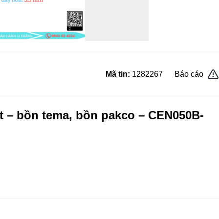
Mã tin:
1282267
Báo cáo
ất – bồn tema, bồn pakco – CEN050B-