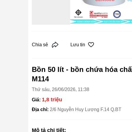
Chia sẻ
Lưu tin
Bồn 50 lít - bồn chứa hóa ch
M114
Thứ sáu, 26/06/2026, 11:38
1,8 triệu
Giá:
Địa chỉ:
2/6 Nguyễn Huy Lượng F.14 Q.BT
Mô tả chi tiết: