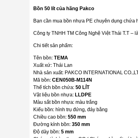
Bồn 50 lít của hãng Pakco
Bạn cần mua bồn nhựa PE chuyên dụng chứa hóa 
Công ty TNHH TM Công Nghệ Việt Thái T.T – là
Chi tiết sản phẩm:
Tên bồn:
TEMA
Xuất xứ: Thái Lan
Nhà sản xuất: PAKCO INTERNATIONAL CO.,L
Mã bồn:
CEN050B-M114N
Thể tích bồn chứa:
50 LÍT
Vật liệu bồn nhựa:
LLDPE
Màu sắt bồn nhựa: màu trắng
Kiểu bồn: hình trụ đứng, đáy bằng
Chiều cao bồn:
550 mm
Đường kính bồn:
350 mm
Độ dày bồn:
5 mm