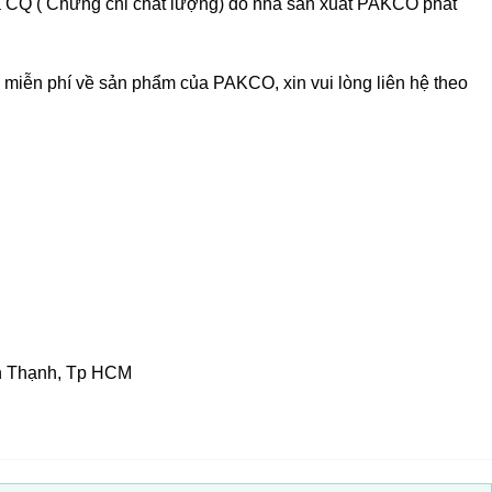
à CQ ( Chứng chỉ chất lượng) do nhà sản xuất PAKCO phát
 miễn phí về sản phẩm của PAKCO, xin vui lòng liên hệ theo
h Thạnh, Tp HCM