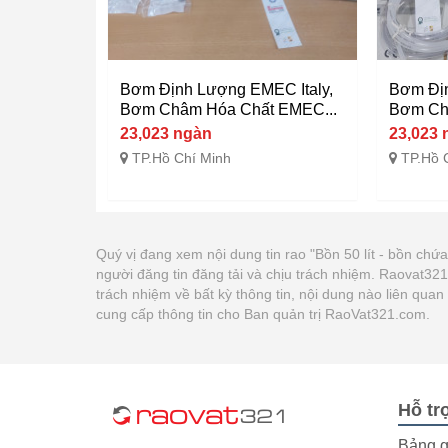
Bơm Định Lượng EMEC Italy,
Bơm Địn
Bơm Châm Hóa Chất EMEC...
Bơm Ch
23,023 ngàn
23,023 
TP.Hồ Chí Minh
TP.Hồ 
Quý vị đang xem nội dung tin rao "Bồn 50 lít - bồn c
người đăng tin đăng tải và chịu trách nhiệm. Raovat3
trách nhiệm về bất kỳ thông tin, nội dung nào liên qua
cung cấp thông tin cho Ban quản trị RaoVat321.com.
Hỗ tr
Bảng g