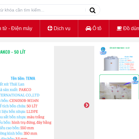
 tử - Điện máy
Dịch vụ
Ô tô
Đồ dù