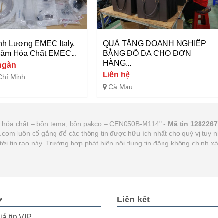
h Lượng EMEC Italy,
QUÀ TẶNG DOANH NGHIỆP
âm Hóa Chất EMEC...
BẰNG ĐỒ DA CHO ĐƠN
HÀNG...
ngàn
Liên hệ
Chí Minh
Cà Mau
hứa hóa chất – bồn tema, bồn pakco – CEN050B-M114" -
Mã tin 1282267
21.com luôn cố gắng để các thông tin được hữu ích nhất cho quý vị tu
n tới tin rao này. Trường hợp phát hiện nội dung tin đăng không chính 
ợ
Liên kết
iá tin VIP