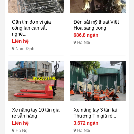
Cần tìm đơn vị gia
Đèn sắt mỹ thuật Việt
công lan can sắt
Hoa sang trọng
nghệ...
686,8 ngàn
Liên hệ
Hà Nội
Nam Định
Xe nâng tay 10 tấn giá
Xe nâng tay 3 tấn tại
rẻ sẵn hàng
Thường Tín giá rẻ...
Liên hệ
3,672 ngàn
Hà Nội
Hà Nội