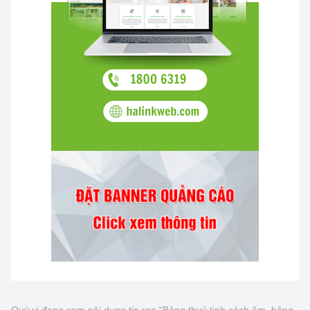
Quý vị đang xem nội dung tin rao "Bông thuỷ tinh cách âm, bông