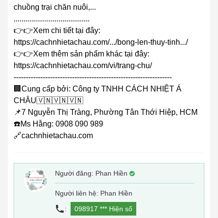
chuồng trại chăn nuôi,...
.......................................
👉👉Xem chi tiết tại đây:
https://cachnhietachau.com/.../bong-len-thuy-tinh.../
👉👉Xem thêm sản phẩm khác tại đây:
https://cachnhietachau.com/vi/trang-chu/
-----------------------------------------------------------------
🏢Cung cấp bởi: Công ty TNHH CÁCH NHIỆT Á
CHÂU🇻🇳🇻🇳🇻🇳
📌7 Nguyễn Thị Tràng, Phường Tân Thới Hiệp, HCM
☎️Ms Hằng: 0908 090 989
🔗cachnhietachau.com
Người đăng:
Phan Hiền
Người liên hệ: Phan Hiền
:
098917 ***
Hiện số