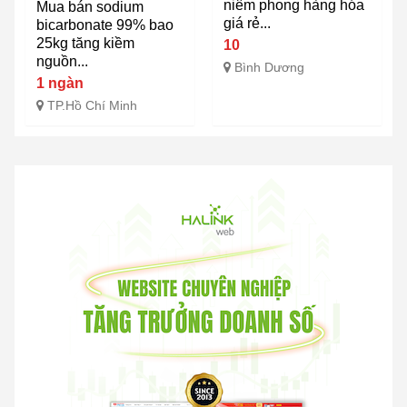
niêm phong hàng hóa
Mua bán sodium
giá rẻ...
bicarbonate 99% bao
25kg tăng kiềm
10
nguồn...
Bình Dương
1 ngàn
TP.Hồ Chí Minh