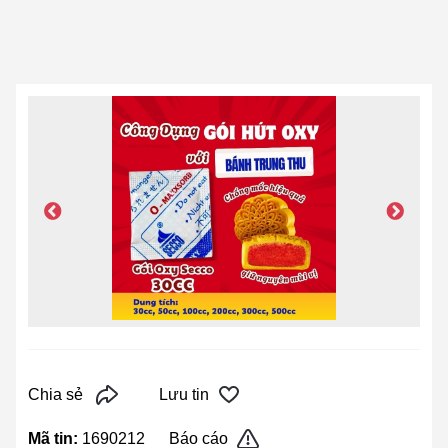
Chia sẻ
Lưu tin
Mã tin:
1690212
Báo cáo