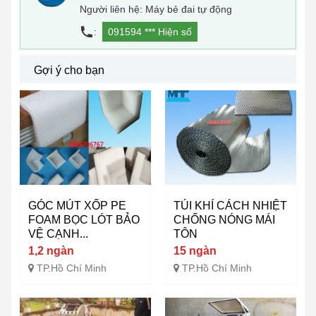
Người liên hệ: Máy bẻ đai tự động
:
091594 ***
Hiện số
Gợi ý cho bạn
GÓC MÚT XỐP PE
TÚI KHÍ CÁCH NHIỆT
FOAM BỌC LÓT BẢO
CHỐNG NÓNG MÁI
VỆ CẠNH...
TÔN
1,2 ngàn
15 ngàn
TP.Hồ Chí Minh
TP.Hồ Chí Minh