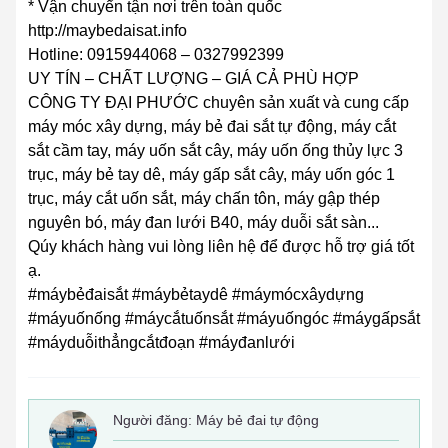
* Vận chuyển tận nơi trên toàn quốc
http://maybedaisat.info
Hotline: 0915944068 – 0327992399
UY TÍN – CHẤT LƯỢNG – GIÁ CẢ PHÙ HỢP
CÔNG TY ĐẠI PHƯỚC chuyên sản xuất và cung cấp
máy móc xây dựng, máy bẻ đai sắt tự động, máy cắt
sắt cầm tay, máy uốn sắt cây, máy uốn ống thủy lực 3
trục, máy bẻ tay dê, máy gấp sắt cây, máy uốn góc 1
trục, máy cắt uốn sắt, máy chấn tôn, máy gập thép
nguyên bó, máy đan lưới B40, máy duỗi sắt sàn...
Qúy khách hàng vui lòng liên hệ để được hỗ trợ giá tốt
ạ.
#máybẻđaisắt #máybẻtaydê #máymócxâydựng
#máyuốnống #máycắtuốnsắt #máyuốngóc #máygấpsắt
#máyduỗithẳngcắtđoạn #máyđanlưới
Người đăng:
Máy bẻ đai tự động