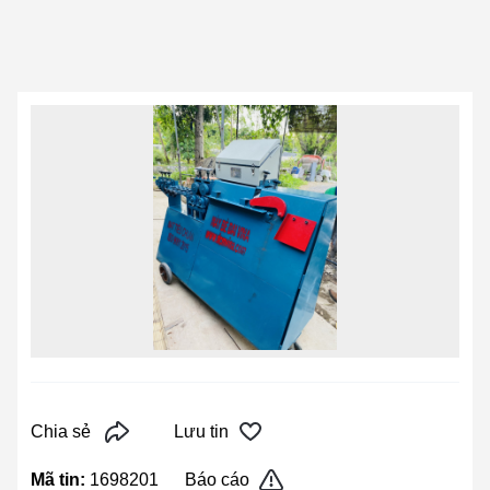
Chia sẻ
Lưu tin
Mã tin:
1698201
Báo cáo