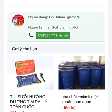
Người đăng:
GoiHutam_giatot
Người liên hệ: GoiHutam_giatot
:
094537 ***
Hiện số
Gợi ý cho bạn
TÚI SƯỞI HƯỚNG
hóa chất cmi/mit diệt
DƯƠNG TÌM ĐẠI LÝ
khuẩn, bảo quản
TOÀN QUỐC
Liên hệ