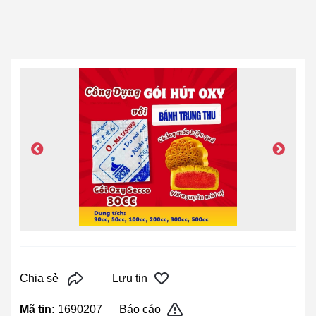
Chia sẻ
Lưu tin
Mã tin:
1690207
Báo cáo