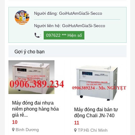
Người đăng:
GoiHutAmGiaSi-Secco
Người liên hệ: GoiHutAmGiaSi-Secco
:
097622 ***
Hiện số
Gợi ý cho bạn
Máy đóng đai nhựa
niêm phong hàng hóa
Máy đóng đai bán tự
giá rẻ...
động Chali JN-740
10
11
Bình Dương
TP.Hồ Chí Minh