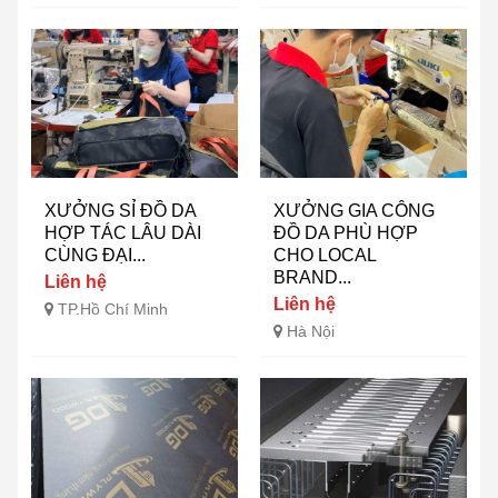
XƯỞNG SỈ ĐỒ DA
XƯỞNG GIA CÔNG
HỢP TÁC LÂU DÀI
ĐỒ DA PHÙ HỢP
CÙNG ĐẠI...
CHO LOCAL
BRAND...
Liên hệ
Liên hệ
TP.Hồ Chí Minh
Hà Nội