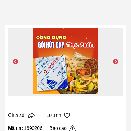
Chia sẻ
Lưu tin
Mã tin:
1690206
Báo cáo