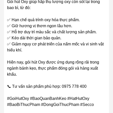
Gói hút Oxy giúp hấp thụ lượng oxy còn sót lại trong
bao bì, từ đó:
✅ Hạn chế quá trình oxy hóa thực phẩm.
✅ Giữ hương vị thơm ngon lâu hơn.
✅ Hỗ trợ duy trì màu sắc và chất lượng sản phẩm.
✅ Kéo dài thời gian bảo quản.
✅ Giảm nguy cơ phát triển của nấm mốc và vi sinh vật
hiếu khí.
Hiện nay, gói hút Oxy được ứng dụng rộng rãi trong
ngành bánh kẹo, thực phẩm đóng gói và hàng xuất
khẩu.
📞 Tư vấn sản phẩm phù hợp: 0975 778 400
#GoiHutOxy #BaoQuanBanhKeo #HatHutOxy
#BaoBiThucPham #DongGoiThucPham #Secco