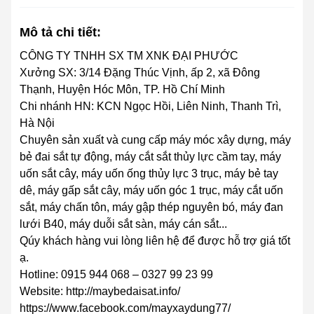
Mô tả chi tiết:
CÔNG TY TNHH SX TM XNK ĐẠI PHƯỚC
Xưởng SX: 3/14 Đặng Thúc Vịnh, ấp 2, xã Đông
Thạnh, Huyện Hóc Môn, TP. Hồ Chí Minh
Chi nhánh HN: KCN Ngọc Hồi, Liên Ninh, Thanh Trì,
Hà Nội
Chuyên sản xuất và cung cấp máy móc xây dựng, máy
bẻ đai sắt tự động, máy cắt sắt thủy lực cầm tay, máy
uốn sắt cây, máy uốn ống thủy lực 3 trục, máy bẻ tay
dê, máy gấp sắt cây, máy uốn góc 1 trục, máy cắt uốn
sắt, máy chấn tôn, máy gập thép nguyên bó, máy đan
lưới B40, máy duỗi sắt sàn, máy cán sắt...
Qúy khách hàng vui lòng liên hệ để được hỗ trợ giá tốt
ạ.
Hotline: 0915 944 068 – 0327 99 23 99
Website: http://maybedaisat.info/
https://www.facebook.com/mayxaydung77/