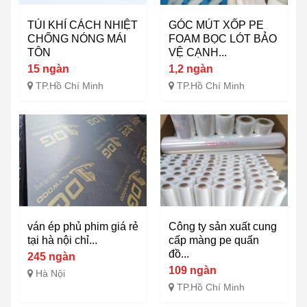
TÚI KHÍ CÁCH NHIỆT
GÓC MÚT XỐP PE
CHỐNG NÓNG MÁI
FOAM BỌC LÓT BẢO
TÔN
VỆ CẠNH...
15 ngàn
1,2 ngàn
TP.Hồ Chí Minh
TP.Hồ Chí Minh
ván ép phủ phim giá rẻ
Công ty sản xuất cung
tại hà nội chỉ...
cấp màng pe quấn
đồ...
245 ngàn
109 ngàn
Hà Nội
TP.Hồ Chí Minh