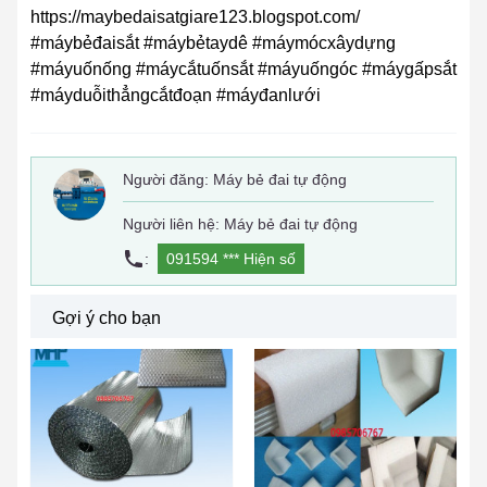
https://maybedaisatgiare123.blogspot.com/
#máybẻđaisắt #máybẻtaydê #máymócxâydựng
#máyuốnống #máycắtuốnsắt #máyuốngóc #máygấpsắt
#máyduỗithẳngcắtđoạn #máyđanlưới
Người đăng:
Máy bẻ đai tự động
Người liên hệ: Máy bẻ đai tự động
:
091594 ***
Hiện số
Gợi ý cho bạn