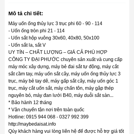
Mô tả chi tiết:
Máy uốn ống thủy lực 3 trục phi 60 - 90 - 114
- Uốn ống tròn phi 21 - 114
- Uốn sắt hộp vuông 30x60, 40x80, 50x100
- Uốn sắt la, sắt V
UY TÍN – CHẤT LƯỢNG – GIÁ CẢ PHÙ HỢP
CÔNG TY ĐẠI PHƯỚC chuyên sản xuất và cung cấp
máy móc xây dựng, máy bẻ đai sắt tự động, máy cắt
sắt cầm tay, máy uốn sắt cây, máy uốn ống thủy lực 3
trục, máy bẻ tay dê, máy gấp sắt cây, máy uốn góc 1
trục, máy cắt uốn sắt, máy chấn tôn, máy gập thép
nguyên bó, máy đan lưới B40, máy duỗi sắt sàn...
* Bảo hành 12 tháng
* Vận chuyển tận nơi trên toàn quốc
Hotline: 0915 944 068 - 0327 992 399
http://maybedaisat.info
Qúy khách hàng vui lòng liên hệ để được hỗ trợ giá tốt