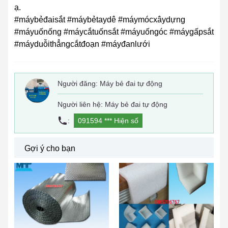
ạ.
#máybẻđaisắt #máybẻtaydê #máymócxâydựng
#máyuốnống #máycắtuốnsắt #máyuốngóc #máygấpsắt
#máyduỗithẳngcắtđoạn #máyđanlưới
Người đăng:
Máy bẻ đai tự động
Người liên hệ: Máy bẻ đai tự động
:
091594 ***
Hiện số
Gợi ý cho bạn