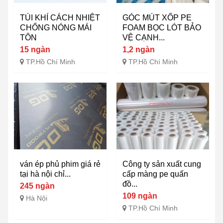
TÚI KHÍ CÁCH NHIỆT
GÓC MÚT XỐP PE
CHỐNG NÓNG MÁI
FOAM BỌC LÓT BẢO
TÔN
VỆ CẠNH...
15 ngàn
1,2 ngàn
TP.Hồ Chí Minh
TP.Hồ Chí Minh
ván ép phủ phim giá rẻ
Công ty sản xuất cung
tại hà nội chỉ...
cấp màng pe quấn
đồ...
245 ngàn
109 ngàn
Hà Nội
TP.Hồ Chí Minh