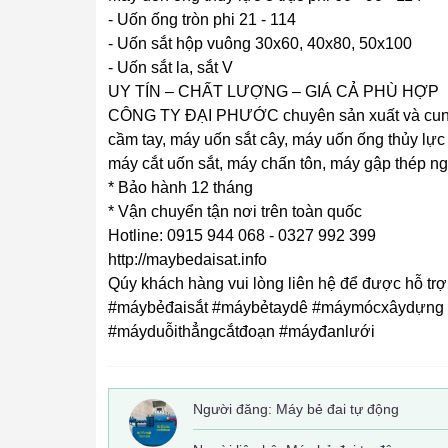
- Uốn ống tròn phi 21 - 114
- Uốn sắt hộp vuông 30x60, 40x80, 50x100
- Uốn sắt la, sắt V
UY TÍN – CHẤT LƯỢNG – GIÁ CẢ PHÙ HỢP
CÔNG TY ĐẠI PHƯỚC chuyên sản xuất và cung c
cầm tay, máy uốn sắt cây, máy uốn ống thủy lực 
máy cắt uốn sắt, máy chấn tôn, máy gập thép ng
* Bảo hành 12 tháng
* Vận chuyển tận nơi trên toàn quốc
Hotline: 0915 944 068 - 0327 992 399
http://maybedaisat.info
Qúy khách hàng vui lòng liên hệ để được hỗ trợ g
#máybẻđaisắt #máybẻtaydê #máymócxâydựng
#máyduỗithẳngcắtđoạn #máyđanlưới
Người đăng:
Máy bẻ đai tự động