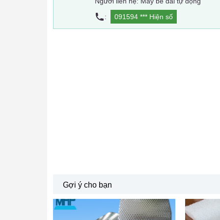
Người liên hệ: Máy bẻ đai tự động
:
091594 ***
Hiện số
Gợi ý cho bạn