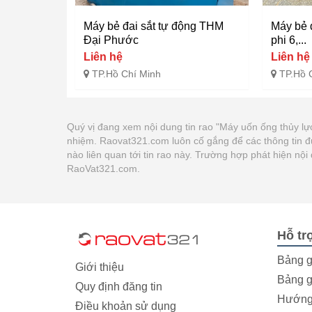
Máy bẻ đai sắt tự động THM
Máy bẻ đ
Đại Phước
phi 6,...
Liên hệ
Liên hệ
TP.Hồ Chí Minh
TP.Hồ 
Quý vị đang xem nội dung tin rao "Máy uốn ống thủy lực
nhiệm. Raovat321.com luôn cố gắng để các thông tin đ
nào liên quan tới tin rao này. Trường hợp phát hiện nộ
RaoVat321.com.
Hỗ tr
Bảng g
Giới thiệu
Bảng g
Quy định đăng tin
Hướng 
Điều khoản sử dụng