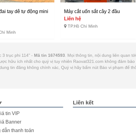
ai tay dê tự động mini
Máy cắt uốn sắt cây 2 đầu
Liên hệ
TP.Hồ Chí Minh
Chí Minh
 3 trục phi 114" -
Mã tin 1674593
. Mọi thông tin, nội dung liên quan tớ
ược hữu ích nhất cho quý vị tuy nhiên Raovat321.com không đảm bảo và
i dung tin đăng không chính xác, Quý vị hãy bấm nút Báo vi phạm để th
ợ
Liên kết
iá tin VIP
iá Banner
dẫn thanh toán