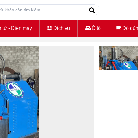
 tử - Điện máy
Dịch vụ
Ô tô
Đồ dù