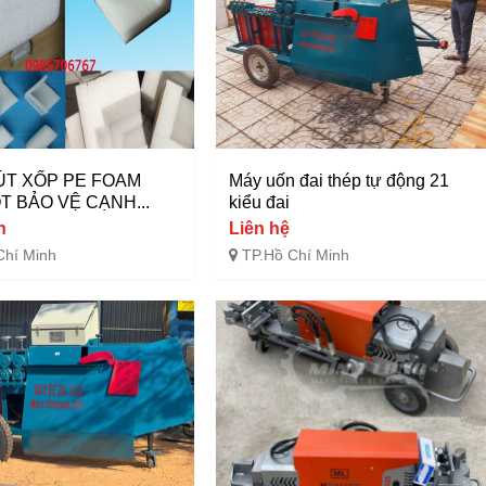
ÚT XỐP PE FOAM
Máy uốn đai thép tự động 21
T BẢO VỆ CẠNH...
kiểu đai
n
Liên hệ
Chí Minh
TP.Hồ Chí Minh