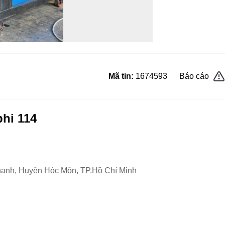
Mã tin:
1674593
Báo cáo
phi 114
Thạnh, Huyện Hóc Môn, TP.Hồ Chí Minh