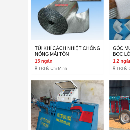
TÚI KHÍ CÁCH NHIỆT CHỐNG
GÓC M
NÓNG MÁI TÔN
BỌC LÓ
15 ngàn
1,2 ngà
TP.Hồ Chí Minh
TP.Hồ 