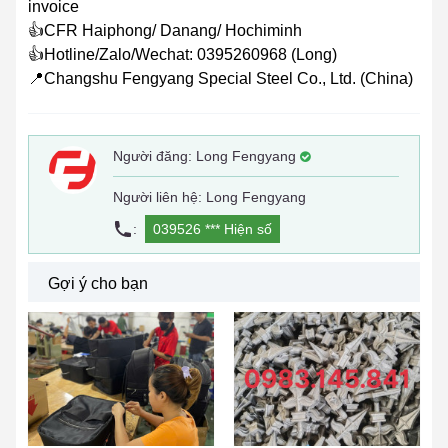
invoice
👍CFR Haiphong/ Danang/ Hochiminh
👍Hotline/Zalo/Wechat: 0395260968 (Long)
📍Changshu Fengyang Special Steel Co., Ltd. (China)
Người đăng:
Long Fengyang
Người liên hệ: Long Fengyang
:
039526 ***
Hiện số
Gợi ý cho bạn