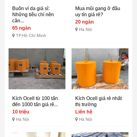
Buôn ví da giá sỉ:
Mua mũi gang ở đâu
Những tiêu chí nên
uy tín giá rẻ?
cân...
20 ngàn
65 ngàn
Hà Nội
TP.Hồ Chí Minh
Kích Ocell từ 100 tấn
Kích Ocell giá rẻ nhất
đến 1000 tấn giá rẻ...
thị trường
10 triệu
Liên hệ
Hà Nội
Hà Nội