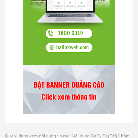
Quý vị đang xem nội dung tin rao "Vôi nung CaO, Ca(OH)2 hàm