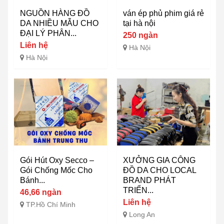
NGUỒN HÀNG ĐỒ
ván ép phủ phim giá rẻ
DA NHIỀU MẪU CHO
tại hà nội
ĐẠI LÝ PHÂN...
250 ngàn
Liên hệ
Hà Nội
Hà Nội
Gói Hút Oxy Secco –
XƯỞNG GIA CÔNG
Gói Chống Mốc Cho
ĐỒ DA CHO LOCAL
Bánh...
BRAND PHÁT
TRIỂN...
46,66 ngàn
Liên hệ
TP.Hồ Chí Minh
Long An