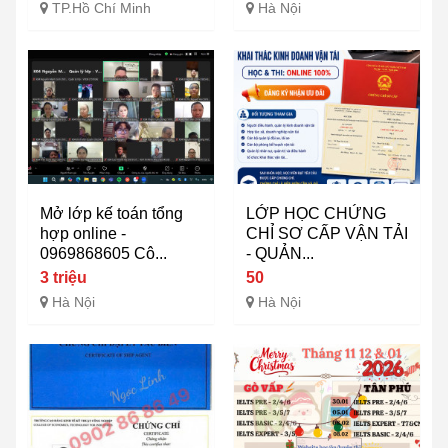
TP.Hồ Chí Minh
Hà Nội
Mở lớp kế toán tổng
LỚP HỌC CHỨNG
hợp online -
CHỈ SƠ CẤP VẬN TẢI
0969868605 Cô...
- QUẢN...
3 triệu
50
Hà Nội
Hà Nội