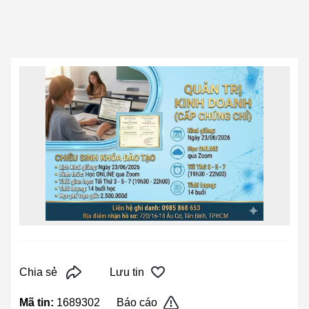
Chia sẻ
Lưu tin
Mã tin:
1689302
Báo cáo