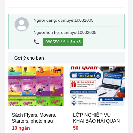
Người đăng:
dtmtuyet10032005
Người liên hệ: dtmtuyet10032005
:
086550 ***
Hiện số
Gợi ý cho bạn
Sách Flyers, Movers,
LỚP NGHIỆP VỤ
Starters, photo màu
KHAI BÁO HẢI QUAN
10 ngàn
50