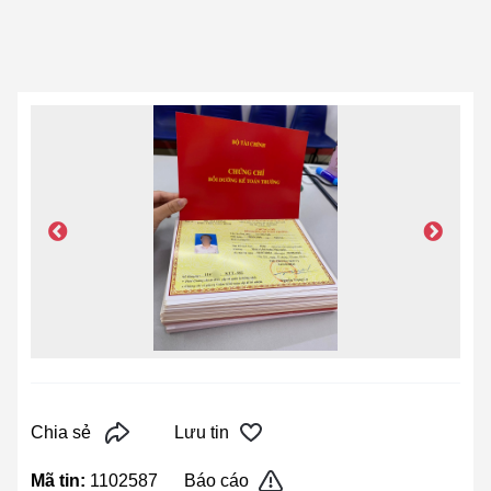
Chia sẻ
Lưu tin
Mã tin:
1102587
Báo cáo