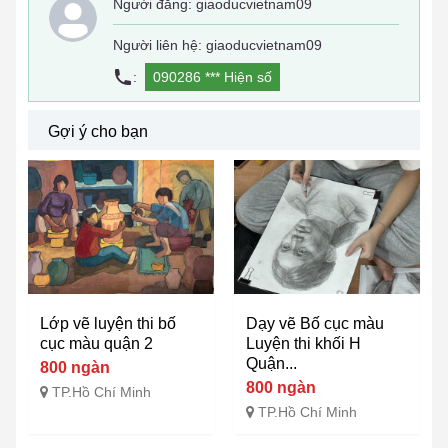
Người đăng:
giaoducvietnam09
Người liên hệ: giaoducvietnam09
:
090286 ***
Hiện số
Gợi ý cho bạn
Lớp vẽ luyện thi bố
Dạy vẽ Bố cục màu
cục màu quận 2
Luyện thi khối H
Quận...
800 ngàn
800 ngàn
TP.Hồ Chí Minh
TP.Hồ Chí Minh