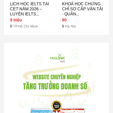
LỊCH HỌC IELTS TẠI
KHOÁ HỌC CHỨNG
CET NĂM 2026 –
CHỈ SƠ CẤP VẬN TẢI
LUYỆN IELTS...
- QUẢN...
9 triệu
90
TP.Hồ Chí Minh
Hà Nội