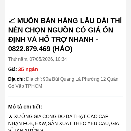
📈 MUỐN BÁN HÀNG LÂU DÀI THÌ
NÊN CHỌN NGUỒN CÓ GIÁ ỔN
ĐỊNH VÀ HỖ TRỢ NHANH -
0822.879.469 (HẢO)
Thứ năm, 07/05/2026, 10:34
35 ngàn
Giá:
Địa chỉ:
Địa chỉ: 90a Bùi Quang Là Phường 12 Quận
Gò Vấp TPHCM
Mô tả chi tiết:
🔥 XƯỞNG GIA CÔNG ĐỒ DA THẬT CAO CẤP –
NHẬN FOB, EXW, SẢN XUẤT THEO YÊU CẦU, GIÁ
SỈ TẬN XƯỞNG