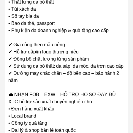
• Thắt lưng da bò thật
• Túi xách da
• Sổ tay bìa da
• Bao da thẻ, passport
• Phụ kiện da doanh nghiệp & quà tặng cao cấp
✔ Gia công theo mẫu riêng
✔ Hỗ trợ dập/in logo thương hiệu
✔ Đồng bộ chất lượng từng sản phẩm
✔ Sử dụng da bò thật: da sáp, da mộc, da trơn cao cấp
✔ Đường may chắc chắn – độ bền cao – bảo hành 2
năm
💼 NHẬN FOB – EXW – HỖ TRỢ HỒ SƠ ĐẦY ĐỦ
XTC hỗ trợ sản xuất chuyên nghiệp cho:
• Đơn hàng xuất khẩu
• Local brand
• Công ty quà tặng
• Đại lý & shop bán lẻ toàn quốc