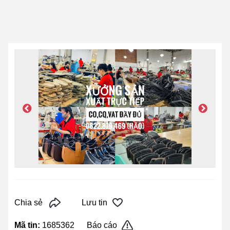
Chia sẻ
Lưu tin
Mã tin:
1685362
Báo cáo