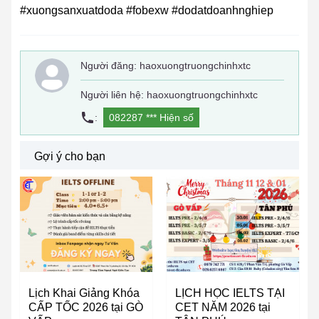
#xuongsanxuatdoda #fobexw #dodatdoanhnghiep
Người đăng:
haoxuongtruongchinhxtc
Người liên hệ: haoxuongtruongchinhxtc
:
082287 ***
Hiện số
Gợi ý cho bạn
Lịch Khai Giảng Khóa
LỊCH HỌC IELTS TẠI
CẤP TỐC 2026 tại GÒ
CET NĂM 2026 tại