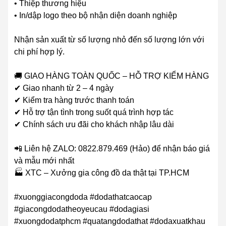
• Thiệp thương hiệu
• In/dập logo theo bộ nhận diện doanh nghiệp
Nhận sản xuất từ số lượng nhỏ đến số lượng lớn với
chi phí hợp lý.
🚚 GIAO HÀNG TOÀN QUỐC – HỖ TRỢ KIỂM HÀNG
✔ Giao nhanh từ 2 – 4 ngày
✔ Kiểm tra hàng trước thanh toán
✔ Hỗ trợ tận tình trong suốt quá trình hợp tác
✔ Chính sách ưu đãi cho khách nhập lâu dài
📲 Liên hệ ZALO: 0822.879.469 (Hảo) để nhận báo giá
và mẫu mới nhất
🏭 XTC – Xưởng gia công đồ da thật tại TP.HCM
#xuonggiacongdoda #dodathatcaocap
#giacongdodatheoyeucau #dodagiasi
#xuongdodatphcm #quatangdodathat #dodaxuatkhau