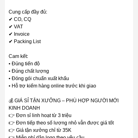
Cung cấp đầy đủ:
✔ CO, CQ
✔ VAT
✔ Invoice
✔ Packing List
Cam kết:
• Đúng tiến độ
• Đúng chất lượng
• Đóng gói chuẩn xuất khẩu
• Hỗ trợ kiểm hàng online trước khi giao
💰 GIÁ SỈ TẬN XƯỞNG – PHÙ HỢP NGƯỜI MỚI
KINH DOANH
👉 Đơn sỉ linh hoạt từ 3 triệu
👉 Đơn tiếp theo số lượng nhỏ vẫn được giá tốt
👉 Giá tận xưởng chỉ từ 35K
👉 Miễn phí dập logo theo yêu cầu