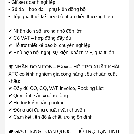
• Giftset doanh nghiệp
• Sổ da – bao da – phụ kiện đồng bộ
• Hộp quà thiết kế theo bộ nhận diện thương hiệu
✔ Nhận đơn số lượng nhỏ đến lớn
✔ Có VAT – hợp đồng đầy đủ
✔ Hỗ trợ thiết kế bao bì chuyên nghiệp
✔ Phù hợp hội nghị, sự kiện, khách VIP, quà tri ân
🌍 NHẬN ĐƠN FOB – EXW – HỖ TRỢ XUẤT KHẨU
XTC có kinh nghiệm gia công hàng tiêu chuẩn xuất
khẩu:
✔ Đầy đủ CO, CQ, VAT, Invoice, Packing List
✔ Quy trình sản xuất rõ ràng
✔ Hỗ trợ kiểm hàng online
✔ Đóng gói đúng chuẩn vận chuyển
✔ Cam kết tiến độ & chất lượng ổn định
🚚 GIAO HÀNG TOÀN QUỐC – HỖ TRỢ TẬN TÌNH