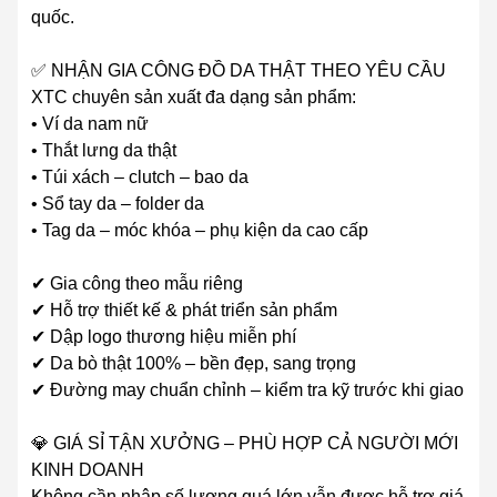
quốc.
✅ NHẬN GIA CÔNG ĐỒ DA THẬT THEO YÊU CẦU
XTC chuyên sản xuất đa dạng sản phẩm:
• Ví da nam nữ
• Thắt lưng da thật
• Túi xách – clutch – bao da
• Sổ tay da – folder da
• Tag da – móc khóa – phụ kiện da cao cấp
✔ Gia công theo mẫu riêng
✔ Hỗ trợ thiết kế & phát triển sản phẩm
✔ Dập logo thương hiệu miễn phí
✔ Da bò thật 100% – bền đẹp, sang trọng
✔ Đường may chuẩn chỉnh – kiểm tra kỹ trước khi giao
💎 GIÁ SỈ TẬN XƯỞNG – PHÙ HỢP CẢ NGƯỜI MỚI
KINH DOANH
Không cần nhập số lượng quá lớn vẫn được hỗ trợ giá