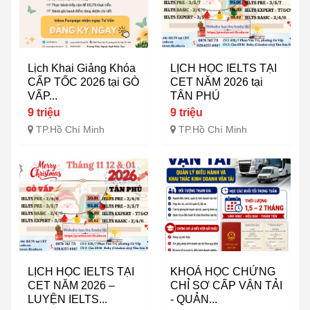
Lịch Khai Giảng Khóa
LỊCH HỌC IELTS TẠI
CẤP TỐC 2026 tại GÒ
CET NĂM 2026 tại
VẤP...
TÂN PHÚ
9 triệu
9 triệu
TP.Hồ Chí Minh
TP.Hồ Chí Minh
LỊCH HỌC IELTS TẠI
KHOÁ HỌC CHỨNG
CET NĂM 2026 –
CHỈ SƠ CẤP VẬN TẢI
LUYỆN IELTS...
- QUẢN...