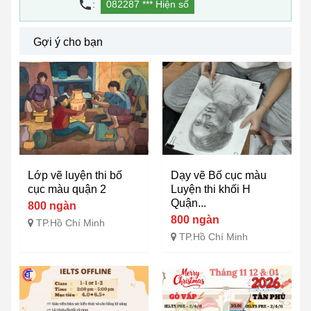
:
082287 ***
Hiện số
Gợi ý cho bạn
Lớp vẽ luyện thi bố
Dạy vẽ Bố cục màu
cục màu quận 2
Luyện thi khối H
Quận...
800 ngàn
800 ngàn
TP.Hồ Chí Minh
TP.Hồ Chí Minh