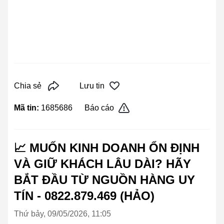
Chia sẻ
Lưu tin
Mã tin:
1685686
Báo cáo
📈 MUỐN KINH DOANH ỔN ĐỊNH
VÀ GIỮ KHÁCH LÂU DÀI? HÃY
BẮT ĐẦU TỪ NGUỒN HÀNG UY
TÍN - 0822.879.469 (HẢO)
Thứ bảy, 09/05/2026, 11:05