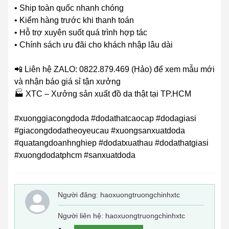
• Ship toàn quốc nhanh chóng
• Kiểm hàng trước khi thanh toán
• Hỗ trợ xuyên suốt quá trình hợp tác
• Chính sách ưu đãi cho khách nhập lâu dài
📲 Liên hệ ZALO: 0822.879.469 (Hảo) để xem mẫu mới
và nhận báo giá sỉ tận xưởng
🏭 XTC – Xưởng sản xuất đồ da thật tại TP.HCM
#xuonggiacongdoda #dodathatcaocap #dodagiasi
#giacongdodatheoyeucau #xuongsanxuatdoda
#quatangdoanhnghiep #dodatxuathau #dodathatgiasi
#xuongdodatphcm #sanxuatdoda
Người đăng:
haoxuongtruongchinhxtc
Người liên hệ: haoxuongtruongchinhxtc