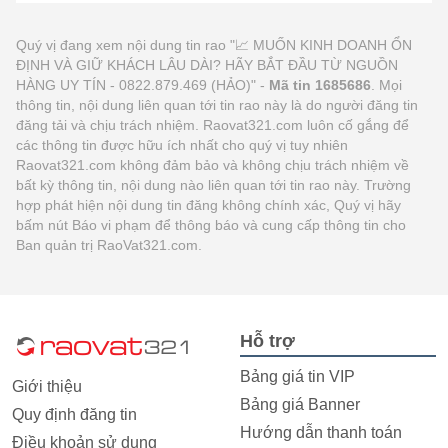
Quý vị đang xem nội dung tin rao "📈 MUỐN KINH DOANH ỔN
ĐỊNH VÀ GIỮ KHÁCH LÂU DÀI? HÃY BẮT ĐẦU TỪ NGUỒN
HÀNG UY TÍN - 0822.879.469 (HẢO)" -
Mã tin 1685686
. Mọi
thông tin, nội dung liên quan tới tin rao này là do người đăng tin
đăng tải và chịu trách nhiệm. Raovat321.com luôn cố gắng để
các thông tin được hữu ích nhất cho quý vị tuy nhiên
Raovat321.com không đảm bảo và không chịu trách nhiệm về
bất kỳ thông tin, nội dung nào liên quan tới tin rao này. Trường
hợp phát hiện nội dung tin đăng không chính xác, Quý vị hãy
bấm nút Báo vi phạm để thông báo và cung cấp thông tin cho
Ban quản trị RaoVat321.com.
Hỗ trợ
Bảng giá tin VIP
Giới thiệu
Bảng giá Banner
Quy định đăng tin
Hướng dẫn thanh toán
Điều khoản sử dụng