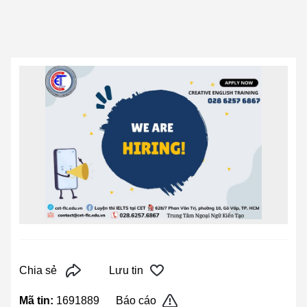
Chia sẻ
Lưu tin
Mã tin:
1691889
Báo cáo