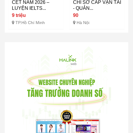
CET NĂM 2026 –
CHỈ SƠ CẤP VẬN TẢI
LUYỆN IELTS...
- QUẢN...
9 triệu
90
TP.Hồ Chí Minh
Hà Nội