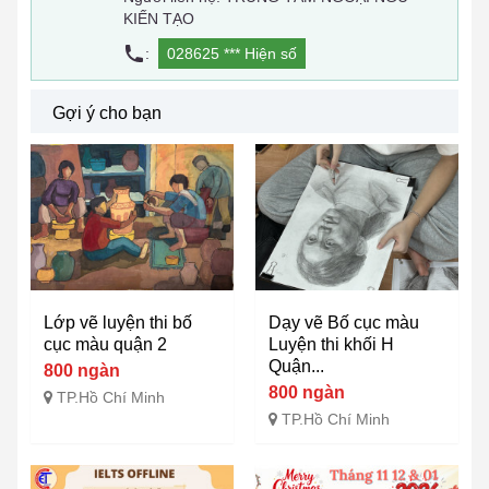
KIẾN TẠO
:
028625 ***
Hiện số
Gợi ý cho bạn
Lớp vẽ luyện thi bố
Dạy vẽ Bố cục màu
cục màu quận 2
Luyện thi khối H
Quận...
800 ngàn
800 ngàn
TP.Hồ Chí Minh
TP.Hồ Chí Minh