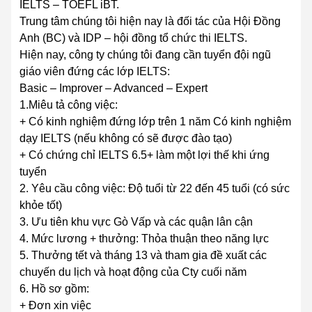
IELTS – TOEFL iBT.
Trung tâm chúng tôi hiện nay là đối tác của Hội Đồng
Anh (BC) và IDP – hội đồng tổ chức thi IELTS.
Hiện nay, công ty chúng tôi đang cần tuyển đội ngũ
giáo viên đứng các lớp IELTS:
Basic – Improver – Advanced – Expert
1.Miêu tả công việc:
+ Có kinh nghiệm đứng lớp trên 1 năm Có kinh nghiệm
dạy IELTS (nếu không có sẽ được đào tạo)
+ Có chứng chỉ IELTS 6.5+ làm một lợi thế khi ứng
tuyển
2. Yêu cầu công việc: Độ tuổi từ 22 đến 45 tuổi (có sức
khỏe tốt)
3. Ưu tiên khu vực Gò Vấp và các quận lân cận
4. Mức lương + thưởng: Thỏa thuận theo năng lực
5. Thưởng tết và tháng 13 và tham gia đề xuất các
chuyến du lịch và hoạt động của Cty cuối năm
6. Hồ sơ gồm:
+ Đơn xin việc