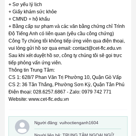
+ Sơ yếu lý lịch
+ Giấy khám sức khỏe
+ CMND + hộ khẩu
+ Bằng cấp sư phạm và các văn bằng chứng chỉ Trình
Độ Tiếng Anh có liên quan (yêu cầu công chứng)
Công Ty chúng tôi không tiếp ứng viên qua điện thoại,
vui lòng gửi hồ sơ qua email: contact@cet-flc.edu.vn
Sau khi xét duyệt hồ sơ, công ty chúng tôi sẽ gọi trực
tiếp phỏng vấn ứng viên.
Thông tin Trung Tâm:
CS 1: 628/7 Phan Văn Trị Phường 10, Quận Gò Vấp
CS 2: 36 Tân Thắng, Phường Sơn Kỳ, Quận Tân Phú
Điện thoại: 028.6257.6867 - Zalo: 0979 742 771
Website: www.cet-flc.edu.vn
Người đăng:
vuihoctienganh1604
Người liên hệ: TRUNG TÂM NGOẠI NGỮ