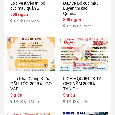
Lớp vẽ luyện thi bố
Dạy vẽ Bố cục màu
cục màu quận 2
Luyện thi khối H
Quận...
800 ngàn
800 ngàn
TP.Hồ Chí Minh
TP.Hồ Chí Minh
Lịch Khai Giảng Khóa
LỊCH HỌC IELTS TẠI
CẤP TỐC 2026 tại GÒ
CET NĂM 2026 tại
VẤP...
TÂN PHÚ
9 triệu
9 triệu
TP.Hồ Chí Minh
TP.Hồ Chí Minh