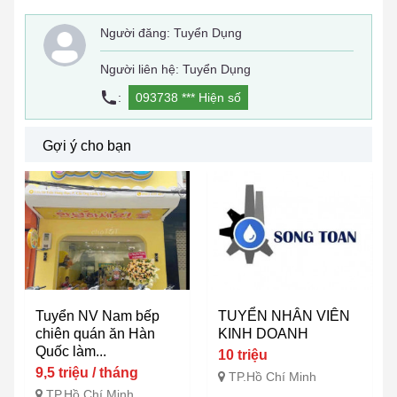
Người đăng:
Tuyển Dụng
Người liên hệ: Tuyển Dụng
:
093738 ***
Hiện số
Gợi ý cho bạn
Tuyển NV Nam bếp
TUYỂN NHÂN VIÊN
chiên quán ăn Hàn
KINH DOANH
Quốc làm...
10 triệu
9,5 triệu / tháng
TP.Hồ Chí Minh
TP.Hồ Chí Minh