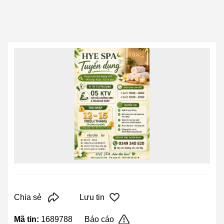
Chia sẻ
Lưu tin
Mã tin:
1689788
Báo cáo