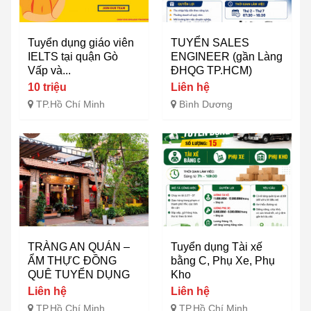
Tuyển dụng giáo viên
TUYỂN SALES
IELTS tại quận Gò
ENGINEER (gần Làng
Vấp và...
ĐHQG TP.HCM)
10 triệu
Liên hệ
TP.Hồ Chí Minh
Bình Dương
TRÀNG AN QUÁN –
Tuyển dụng Tài xế
ẨM THỰC ĐỒNG
bằng C, Phụ Xe, Phụ
QUÊ TUYỂN DỤNG
Kho
Liên hệ
Liên hệ
TP.Hồ Chí Minh
TP.Hồ Chí Minh