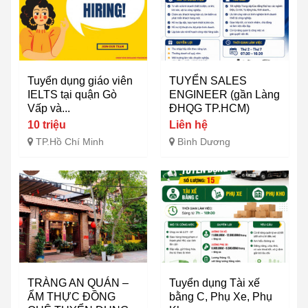
Tuyển dụng giáo viên
TUYỂN SALES
IELTS tại quận Gò
ENGINEER (gần Làng
Vấp và...
ĐHQG TP.HCM)
10 triệu
Liên hệ
TP.Hồ Chí Minh
Bình Dương
TRÀNG AN QUÁN –
Tuyển dụng Tài xế
ẨM THỰC ĐỒNG
bằng C, Phụ Xe, Phụ