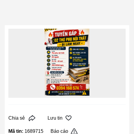
Chia sẻ
Lưu tin
Mã tin:
1689715
Báo cáo