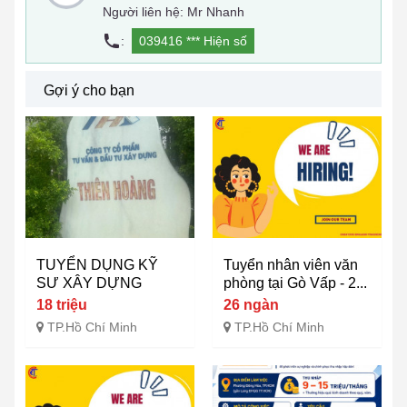
Người liên hệ: Mr Nhanh
:
039416 ***
Hiện số
Gợi ý cho bạn
TUYỂN DỤNG KỸ
Tuyển nhân viên văn
SƯ XÂY DỰNG
phòng tại Gò Vấp - 2...
18 triệu
26 ngàn
TP.Hồ Chí Minh
TP.Hồ Chí Minh