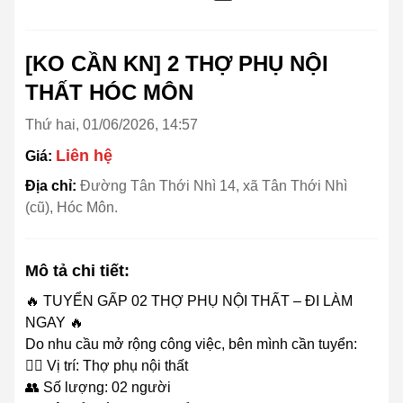
[KO CẦN KN] 2 THỢ PHỤ NỘI
THẤT HÓC MÔN
Thứ hai, 01/06/2026, 14:57
Liên hệ
Giá:
Địa chỉ:
Đường Tân Thới Nhì 14, xã Tân Thới Nhì
(cũ), Hóc Môn.
Mô tả chi tiết:
🔥 TUYỂN GẤP 02 THỢ PHỤ NỘI THẤT – ĐI LÀM
NGAY 🔥
Do nhu cầu mở rộng công việc, bên mình cần tuyển:
👷‍♂️ Vị trí: Thợ phụ nội thất
👥 Số lượng: 02 người