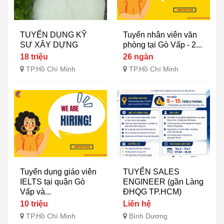
TUYỂN DỤNG KỸ
Tuyển nhân viên văn
SƯ XÂY DỰNG
phòng tại Gò Vấp - 2...
18 triệu
26 ngàn
TP.Hồ Chí Minh
TP.Hồ Chí Minh
Tuyển dụng giáo viên
TUYỂN SALES
IELTS tại quận Gò
ENGINEER (gần Làng
Vấp và...
ĐHQG TP.HCM)
10 triệu
Liên hệ
TP.Hồ Chí Minh
Bình Dương