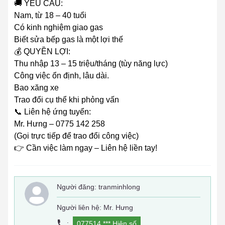
🚚 YÊU CẦU:
Nam, từ 18 – 40 tuổi
Có kinh nghiệm giao gas
Biết sửa bếp gas là một lợi thế
💰 QUYỀN LỢI:
Thu nhập 13 – 15 triệu/tháng (tùy năng lực)
Công việc ổn định, lâu dài.
Bao xăng xe
Trao đổi cụ thể khi phỏng vấn
📞 Liên hệ ứng tuyển:
Mr. Hưng – 0775 142 258
(Gọi trực tiếp để trao đổi công việc)
👉 Cần việc làm ngay – Liên hệ liền tay!
Người đăng:
tranminhlong
Người liên hệ: Mr. Hưng
:
077514 ***
Hiện số