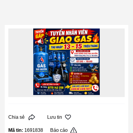
Chia sẻ
Lưu tin
Mã tin:
1691838
Báo cáo