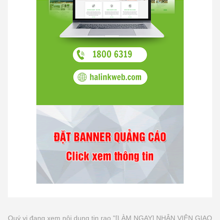
Quý vị đang xem nội dung tin rao "[LÀM NGAY] NHÂN VIÊN GIAO