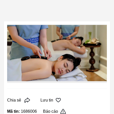
Chia sẻ
Lưu tin
Mã tin:
1686006
Báo cáo