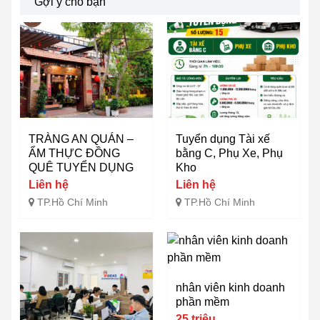
Gợi ý cho bạn
TRÀNG AN QUÁN –
Tuyển dụng Tài xế
ẨM THỰC ĐỒNG
bằng C, Phụ Xe, Phụ
QUÊ TUYỂN DỤNG
Kho
Liên hệ
Liên hệ
TP.Hồ Chí Minh
TP.Hồ Chí Minh
nhân viên kinh doanh
phần mềm
25 triệu