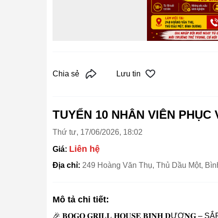
Chia sẻ
Lưu tin
TUYỂN 10 NHÂN VIÊN PHỤC 
Thứ tư, 17/06/2026, 18:02
Liên hệ
Giá:
Địa chỉ:
249 Hoàng Văn Thụ, Thủ Dầu Một, Bì
Mô tả chi tiết:
🎉 𝐁𝐎𝐆𝐎 𝐆𝐑𝐈𝐋𝐋 𝐇𝐎𝐔𝐒𝐄 𝐁𝐈̀𝐍𝐇 𝐃ƯƠ𝐍