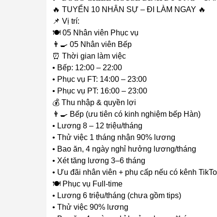
🔥 TUYỂN 10 NHÂN SỰ – ĐI LÀM NGAY 🔥
📌 Vị trí:
🍽️ 05 Nhân viên Phục vụ
👨‍🍳 05 Nhân viên Bếp
⏰ Thời gian làm việc
• Bếp: 12:00 – 22:00
• Phục vụ FT: 14:00 – 23:00
• Phục vụ PT: 16:00 – 23:00
💰 Thu nhập & quyền lợi
👨‍🍳 Bếp (ưu tiên có kinh nghiệm bếp Hàn)
• Lương 8 – 12 triệu/tháng
• Thử việc 1 tháng nhận 90% lương
• Bao ăn, 4 ngày nghỉ hưởng lương/tháng
• Xét tăng lương 3–6 tháng
• Ưu đãi nhân viên + phụ cấp nếu có kênh TikT
🍽️ Phục vụ Full-time
• Lương 6 triệu/tháng (chưa gồm tips)
• Thử việc 90% lương