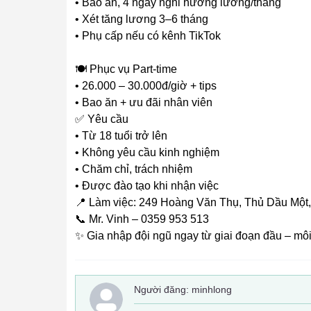
• Bao ăn, 4 ngày nghỉ hưởng lương/tháng
• Xét tăng lương 3–6 tháng
• Phụ cấp nếu có kênh TikTok
🍽️ Phục vụ Part-time
• 26.000 – 30.000đ/giờ + tips
• Bao ăn + ưu đãi nhân viên
✅ Yêu cầu
• Từ 18 tuổi trở lên
• Không yêu cầu kinh nghiệm
• Chăm chỉ, trách nhiệm
• Được đào tạo khi nhận việc
📍 Làm việc: 249 Hoàng Văn Thụ, Thủ Dầu Một
📞 Mr. Vinh – 0359 953 513
✨ Gia nhập đội ngũ ngay từ giai đoạn đầu – môi t
Người đăng:
minhlong