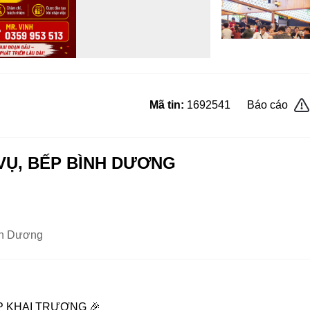
Mã tin:
1692541
Báo cáo
VỤ, BẾP BÌNH DƯƠNG
nh Dương
 – SẮP KHAI TRƯƠNG 🎉