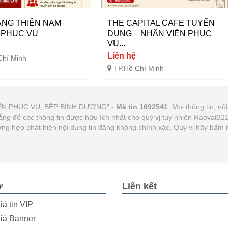
ÀNG THIÊN NAM
THE CAPITAL CAFE TUYỂN
 PHỤC VỤ
DỤNG – NHÂN VIÊN PHỤC
VỤ...
Liên hệ
Chí Minh
TP.Hồ Chí Minh
 VIÊN PHỤC VỤ, BẾP BÌNH DƯƠNG" -
Mã tin 1692541
. Mọi thông tin, nộ
gắng để các thông tin được hữu ích nhất cho quý vị tuy nhiên Raovat3
Trường hợp phát hiện nội dung tin đăng không chính xác, Quý vị hãy bấm
ợ
Liên kết
iá tin VIP
iá Banner