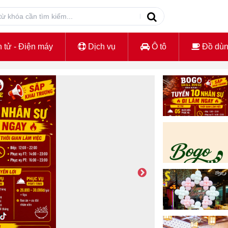
 tử - Điện máy
Dịch vụ
Ô tô
Đồ dù