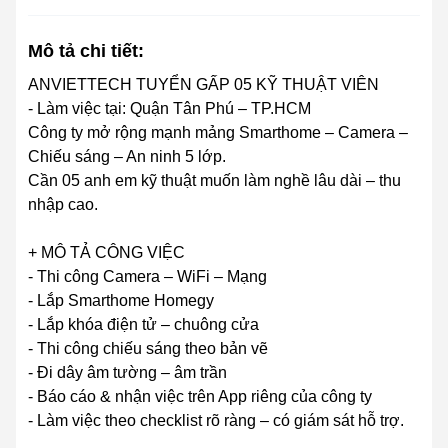
Mô tả chi tiết:
ANVIETTECH TUYỂN GẤP 05 KỸ THUẬT VIÊN
- Làm việc tại: Quận Tân Phú – TP.HCM
Công ty mở rộng mạnh mảng Smarthome – Camera –
Chiếu sáng – An ninh 5 lớp.
Cần 05 anh em kỹ thuật muốn làm nghề lâu dài – thu
nhập cao.
+ MÔ TẢ CÔNG VIỆC
- Thi công Camera – WiFi – Mạng
- Lắp Smarthome Homegy
- Lắp khóa điện tử – chuông cửa
- Thi công chiếu sáng theo bản vẽ
- Đi dây âm tường – âm trần
- Báo cáo & nhận việc trên App riêng của công ty
- Làm việc theo checklist rõ ràng – có giám sát hỗ trợ.