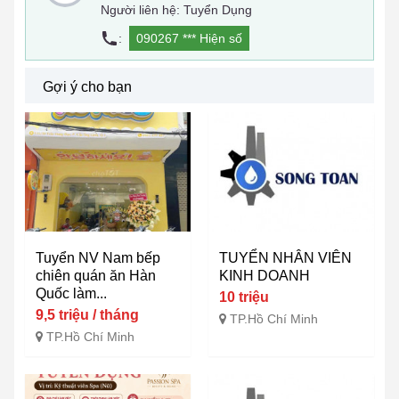
Người liên hệ: Tuyển Dụng
:
090267 ***
Hiện số
Gợi ý cho bạn
Tuyển NV Nam bếp
TUYỂN NHÂN VIÊN
chiên quán ăn Hàn
KINH DOANH
Quốc làm...
10 triệu
9,5 triệu / tháng
TP.Hồ Chí Minh
TP.Hồ Chí Minh