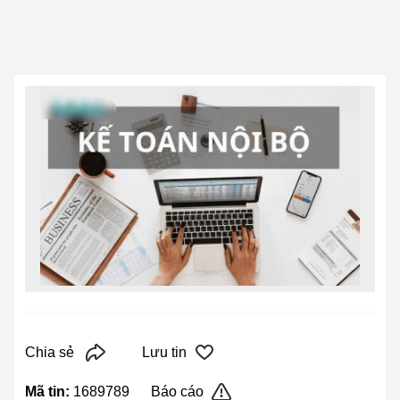
Chia sẻ
Lưu tin
Mã tin:
1689789
Báo cáo