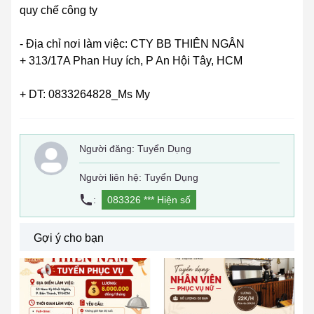
quy chế công ty
- Địa chỉ nơi làm việc: CTY BB THIÊN NGÂN
+ 313/17A Phan Huy ích, P An Hội Tây, HCM
+ DT: 0833264828_Ms My
Người đăng:
Tuyển Dụng
Người liên hệ: Tuyển Dụng
:
083326 ***
Hiện số
Gợi ý cho bạn