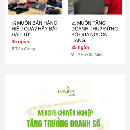
💰 MUỐN BÁN HÀNG
📈 MUỐN TĂNG
HIỆU QUẢ? HÃY BẮT
DOANH THU? ĐỪNG
ĐẦU TỪ...
BỎ QUA NGUỒN
HÀNG...
35 ngàn
35 ngàn
Tiền Giang
TP.Hồ Chí Minh