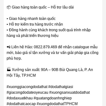
📦 Giao hàng toàn quốc – Hỗ trợ lâu dài
• Giao hàng nhanh toàn quốc
• Hỗ trợ kiểm tra hàng trước nhận
• Đồng hành cùng khách trong suốt quá trình nhập
hàng và phát triển thương hiệu
📲 Liên hệ Hảo: 0822.879.469 để nhận catalogue mẫu
mới, báo giá sỉ tận xưởng và tư vấn giải pháp gia công
phù hợp.
🏭 Xưởng sản xuất: 90A – 90B Bùi Quang Là, P. An
Hội Tây, TP.HCM
#xuonggiacongdodathat #dodathatgiasi
#giacongdodateoyeucau #xuongsanxuatdodathat
#dodaxuatkhau #quatangdoanhnghiep
#dodathatcaocap #xuongdodathatTPHCM