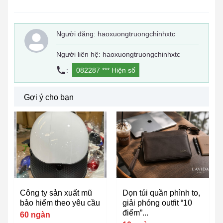
Người đăng:
haoxuongtruongchinhxtc
Người liên hệ: haoxuongtruongchinhxtc
:
082287 ***
Hiện số
Gợi ý cho bạn
Công ty sản xuất mũ
Dọn túi quần phình to,
bảo hiểm theo yêu cầu
giải phóng outfit “10
điểm”...
60 ngàn