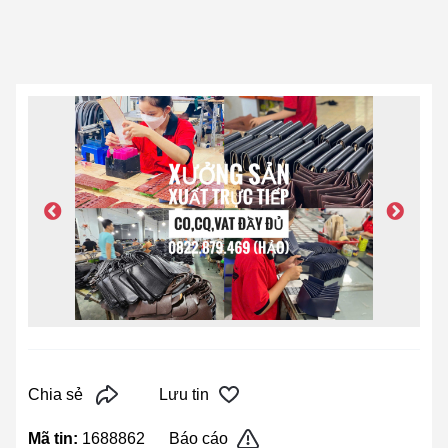
Chia sẻ
Lưu tin
Mã tin:
1688862
Báo cáo