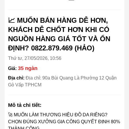
📈 MUỐN BÁN HÀNG DỄ HƠN,
KHÁCH DỄ CHỐT HƠN KHI CÓ
NGUỒN HÀNG GIÁ TỐT VÀ ỔN
ĐỊNH? 0822.879.469 (HẢO)
Thứ tư, 27/05/2026, 10:56
35 ngàn
Giá:
Địa chỉ:
Địa chỉ: 90a Bùi Quang Là Phường 12 Quận
Gò Vấp TPHCM
Mô tả chi tiết:
🚀 MUỐN LÀM THƯƠNG HIỆU ĐỒ DA RIÊNG?
CHỌN ĐÚNG XƯỞNG GIA CÔNG QUYẾT ĐỊNH 80%
THÀNH CÔNG