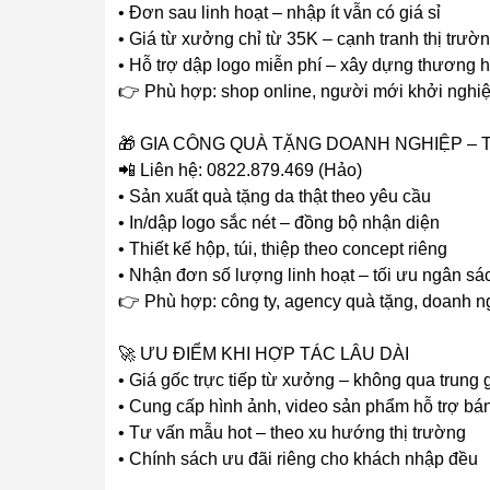
• Đơn sau linh hoạt – nhập ít vẫn có giá sỉ
• Giá từ xưởng chỉ từ 35K – cạnh tranh thị trườ
• Hỗ trợ dập logo miễn phí – xây dựng thương h
👉 Phù hợp: shop online, người mới khởi nghiệp
🎁 GIA CÔNG QUÀ TẶNG DOANH NGHIỆP – 
📲 Liên hệ: 0822.879.469 (Hảo)
• Sản xuất quà tặng da thật theo yêu cầu
• In/dập logo sắc nét – đồng bộ nhận diện
• Thiết kế hộp, túi, thiệp theo concept riêng
• Nhận đơn số lượng linh hoạt – tối ưu ngân sá
👉 Phù hợp: công ty, agency quà tặng, doanh n
🚀 ƯU ĐIỂM KHI HỢP TÁC LÂU DÀI
• Giá gốc trực tiếp từ xưởng – không qua trung 
• Cung cấp hình ảnh, video sản phẩm hỗ trợ bán
• Tư vấn mẫu hot – theo xu hướng thị trường
• Chính sách ưu đãi riêng cho khách nhập đều