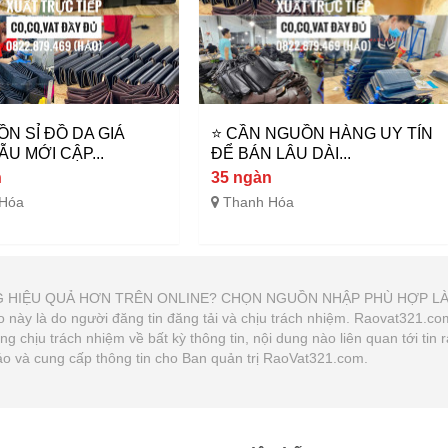
ỒN SỈ ĐỒ DA GIÁ
⭐ CẦN NGUỒN HÀNG UY TÍN
ẪU MỚI CẬP...
ĐỂ BÁN LÂU DÀI...
n
35 ngàn
 Hóa
Thanh Hóa
 HÀNG HIỆU QUẢ HƠN TRÊN ONLINE? CHỌN NGUỒN NHẬP PHÙ HỢP L
 rao này là do người đăng tin đăng tải và chịu trách nhiệm. Raovat321.
chịu trách nhiệm về bất kỳ thông tin, nội dung nào liên quan tới tin 
áo và cung cấp thông tin cho Ban quản trị RaoVat321.com.