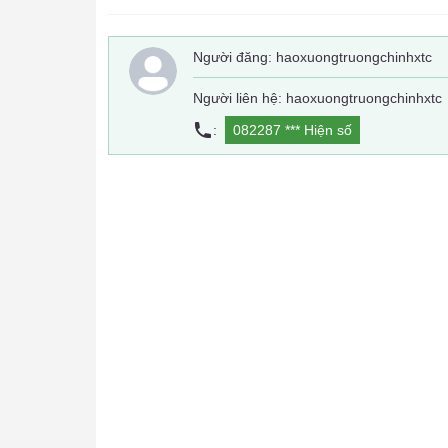
Người đăng:
haoxuongtruongchinhxtc
Người liên hệ: haoxuongtruongchinhxtc
:
082287 ***
Hiện số