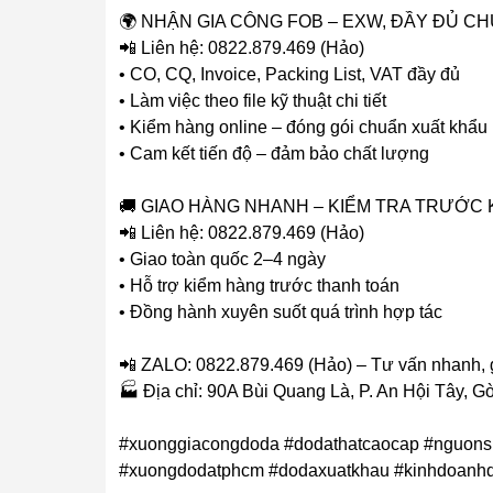
🌍 NHẬN GIA CÔNG FOB – EXW, ĐẦY ĐỦ 
📲 Liên hệ: 0822.879.469 (Hảo)
• CO, CQ, Invoice, Packing List, VAT đầy đủ
• Làm việc theo file kỹ thuật chi tiết
• Kiểm hàng online – đóng gói chuẩn xuất khẩu
• Cam kết tiến độ – đảm bảo chất lượng
🚚 GIAO HÀNG NHANH – KIỂM TRA TRƯỚC 
📲 Liên hệ: 0822.879.469 (Hảo)
• Giao toàn quốc 2–4 ngày
• Hỗ trợ kiểm hàng trước thanh toán
• Đồng hành xuyên suốt quá trình hợp tác
📲 ZALO: 0822.879.469 (Hảo) – Tư vấn nhanh, g
🏭 Địa chỉ: 90A Bùi Quang Là, P. An Hội Tây, 
#xuonggiacongdoda #dodathatcaocap #nguons
#xuongdodatphcm #dodaxuatkhau #kinhdoanhd