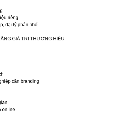
ng
iệu riêng
, đại lý phân phối
TĂNG GIÁ TRỊ THƯƠNG HIỆU
ch
ghiệp cần branding
gian
 online