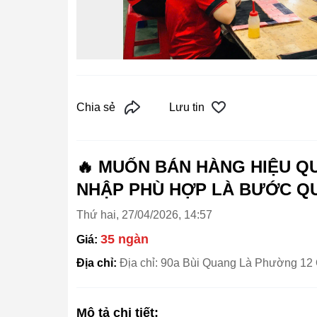
Chia sẻ
Lưu tin
🔥 MUỐN BÁN HÀNG HIỆU Q
NHẬP PHÙ HỢP LÀ BƯỚC QUA
Thứ hai, 27/04/2026, 14:57
35 ngàn
Giá:
Địa chỉ:
Địa chỉ: 90a Bùi Quang Là Phường 
Mô tả chi tiết: