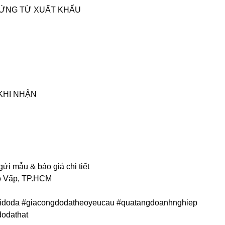
CHỨNG TỪ XUẤT KHẨU
KHI NHẬN
ửi mẫu & báo giá chi tiết
Gò Vấp, TP.HCM
idoda #giacongdodatheoyeucau #quatangdoanhnghiep
odathat