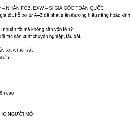
 – NHẬN FOB, EXW – SỈ GIÁ GỐC TOÀN QUỐC
iá tốt, hỗ trợ từ A–Z để phát triển thương hiệu riêng hoặc kinh
i nhuận tốt mà không cần vốn lớn?
i tác sản xuất chuyên nghiệp, lâu dài.
ẨN XUẤT KHẨU
 phẩm:
bền cao
CHO NGƯỜI MỚI