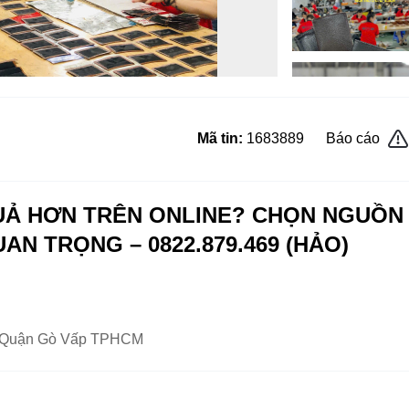
Mã tin:
1683889
Báo cáo
UẢ HƠN TRÊN ONLINE? CHỌN NGUỒN
N TRỌNG – 0822.879.469 (HẢO)
12 Quận Gò Vấp TPHCM