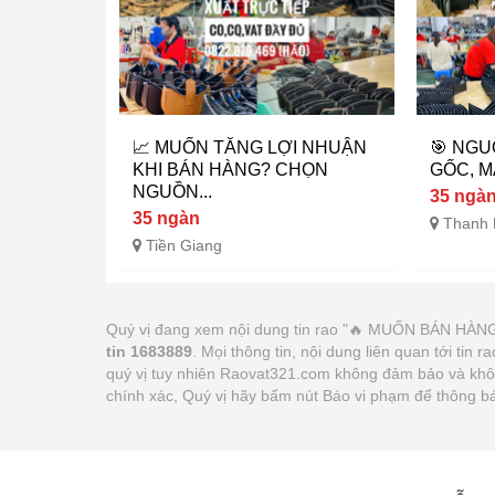
📈 MUỐN TĂNG LỢI NHUẬN
🎯 NGU
KHI BÁN HÀNG? CHỌN
GỐC, M
NGUỒN...
35 ngà
35 ngàn
Thanh
Tiền Giang
Quý vị đang xem nội dung tin rao "🔥 MUỐN BÁN
tin 1683889
. Mọi thông tin, nội dung liên quan tới tin
quý vị tuy nhiên Raovat321.com không đảm bảo và không 
chính xác, Quý vị hãy bấm nút Báo vi phạm để thông b