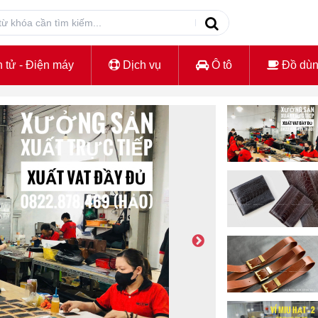
 tử - Điện máy
Dịch vụ
Ô tô
Đồ dù