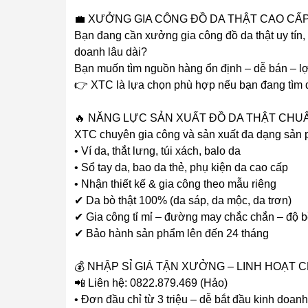
💼 XƯỞNG GIA CÔNG ĐỒ DA THẬT CAO CẤP
Bạn đang cần xưởng gia công đồ da thật uy tín, g
doanh lâu dài?
Bạn muốn tìm nguồn hàng ổn định – dễ bán – lợ
👉 XTC là lựa chọn phù hợp nếu bạn đang tìm đố
🔥 NĂNG LỰC SẢN XUẤT ĐỒ DA THẬT CHU
XTC chuyên gia công và sản xuất đa dạng sản
• Ví da, thắt lưng, túi xách, balo da
• Sổ tay da, bao da thẻ, phụ kiện da cao cấp
• Nhận thiết kế & gia công theo mẫu riêng
✔ Da bò thật 100% (da sáp, da mộc, da trơn)
✔ Gia công tỉ mỉ – đường may chắc chắn – độ 
✔ Bảo hành sản phẩm lên đến 24 tháng
💰 NHẬP SỈ GIÁ TẬN XƯỞNG – LINH HOẠT 
📲 Liên hệ: 0822.879.469 (Hảo)
• Đơn đầu chỉ từ 3 triệu – dễ bắt đầu kinh doanh