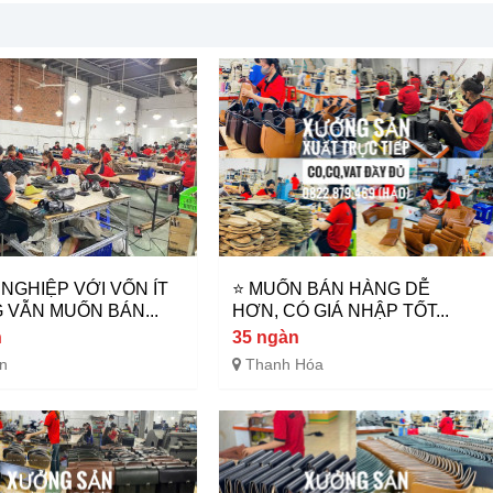
 NGHIỆP VỚI VỐN ÍT
⭐ MUỐN BÁN HÀNG DỄ
VẪN MUỐN BÁN...
HƠN, CÓ GIÁ NHẬP TỐT...
n
35 ngàn
n
Thanh Hóa