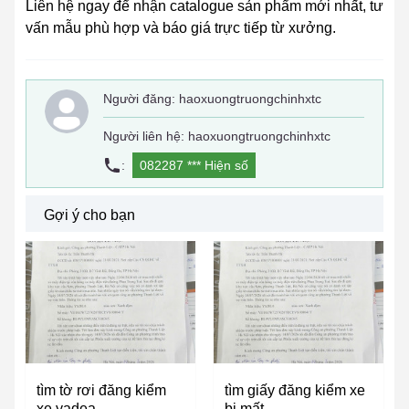
Liên hệ ngay để nhận catalogue sản phẩm mới nhất, tư
vấn mẫu phù hợp và báo giá trực tiếp từ xưởng.
Người đăng:
haoxuongtruongchinhxtc
Người liên hệ: haoxuongtruongchinhxtc
:
082287 ***
Hiện số
Gợi ý cho bạn
tìm tờ rơi đăng kiểm
tìm giấy đăng kiểm xe
xe yadea
bị mất