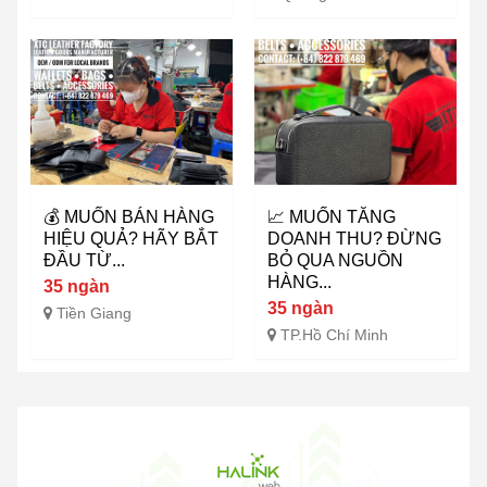
💰 MUỐN BÁN HÀNG
📈 MUỐN TĂNG
HIỆU QUẢ? HÃY BẮT
DOANH THU? ĐỪNG
ĐẦU TỪ...
BỎ QUA NGUỒN
HÀNG...
35 ngàn
35 ngàn
Tiền Giang
TP.Hồ Chí Minh