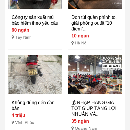
Công ty sản xuất mũ
Dọn túi quần phình to,
bảo hiểm theo yêu cầu
giải phóng outfit “10
điểm”...
60 ngàn
10 ngàn
Tây Ninh
Hà Nội
Không dùng đến cần
💰 NHẬP HÀNG GIÁ
bán
TỐT GIÚP TĂNG LỢI
NHUẬN VÀ...
4 triệu
35 ngàn
Vĩnh Phúc
Quảng Nam