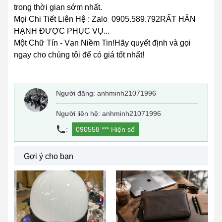
trong thời gian sớm nhất.
Mọi Chi Tiết Liên Hệ : Zalo 0905.589.792RẤT HÂN
HẠNH ĐƯỢC PHỤC VỤ...
Một Chữ Tín - Vạn Niềm Tin!Hãy quyết định và gọi
ngay cho chúng tôi để có giá tốt nhất!
Người đăng:
anhminh21071996
Người liên hệ: anhminh21071996
:
090558 ***
Hiện số
Gợi ý cho bạn