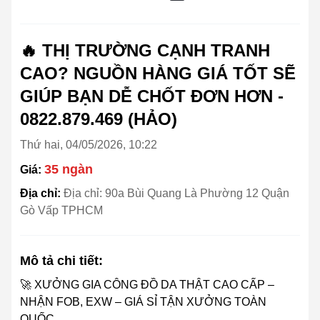
🔥 THỊ TRƯỜNG CẠNH TRANH
CAO? NGUỒN HÀNG GIÁ TỐT SẼ
GIÚP BẠN DỄ CHỐT ĐƠN HƠN -
0822.879.469 (HẢO)
Thứ hai, 04/05/2026, 10:22
35 ngàn
Giá:
Địa chỉ:
Địa chỉ: 90a Bùi Quang Là Phường 12 Quận
Gò Vấp TPHCM
Mô tả chi tiết:
🚀 XƯỞNG GIA CÔNG ĐỒ DA THẬT CAO CẤP –
NHẬN FOB, EXW – GIÁ SỈ TẬN XƯỞNG TOÀN
QUỐC