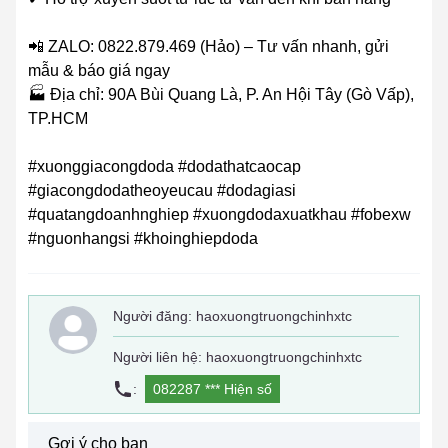
📲 ZALO: 0822.879.469 (Hảo) – Tư vấn nhanh, gửi
mẫu & báo giá ngay
🏭 Địa chỉ: 90A Bùi Quang Là, P. An Hội Tây (Gò Vấp),
TP.HCM
#xuonggiacongdoda #dodathatcaocap
#giacongdodatheoyeucau #dodagiasi
#quatangdoanhnghiep #xuongdodaxuatkhau #fobexw
#nguonhangsi #khoinghiepdoda
Người đăng:
haoxuongtruongchinhxtc
Người liên hệ: haoxuongtruongchinhxtc
:
082287 ***
Hiện số
Gợi ý cho bạn