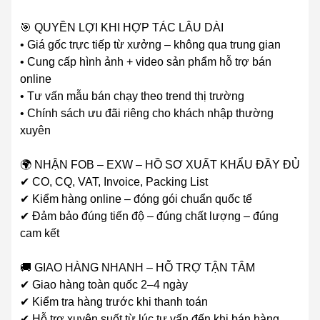
🎯 QUYỀN LỢI KHI HỢP TÁC LÂU DÀI
• Giá gốc trực tiếp từ xưởng – không qua trung gian
• Cung cấp hình ảnh + video sản phẩm hỗ trợ bán
online
• Tư vấn mẫu bán chạy theo trend thị trường
• Chính sách ưu đãi riêng cho khách nhập thường
xuyên
🌍 NHẬN FOB – EXW – HỒ SƠ XUẤT KHẨU ĐẦY ĐỦ
✔ CO, CQ, VAT, Invoice, Packing List
✔ Kiểm hàng online – đóng gói chuẩn quốc tế
✔ Đảm bảo đúng tiến độ – đúng chất lượng – đúng
cam kết
🚚 GIAO HÀNG NHANH – HỖ TRỢ TẬN TÂM
✔ Giao hàng toàn quốc 2–4 ngày
✔ Kiểm tra hàng trước khi thanh toán
✔ Hỗ trợ xuyên suốt từ lúc tư vấn đến khi bán hàng