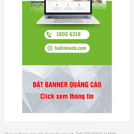
Quý vị đang xem nội dung tin rao "🔥 THỊ TRƯỜNG CẠNH