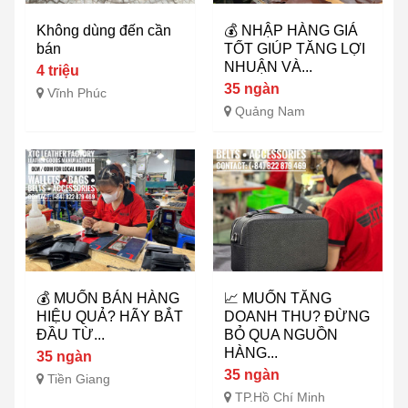
Không dùng đến cần
💰 NHẬP HÀNG GIÁ
bán
TỐT GIÚP TĂNG LỢI
NHUẬN VÀ...
4 triệu
35 ngàn
Vĩnh Phúc
Quảng Nam
💰 MUỐN BÁN HÀNG
📈 MUỐN TĂNG
HIỆU QUẢ? HÃY BẮT
DOANH THU? ĐỪNG
ĐẦU TỪ...
BỎ QUA NGUỒN
HÀNG...
35 ngàn
35 ngàn
Tiền Giang
TP.Hồ Chí Minh