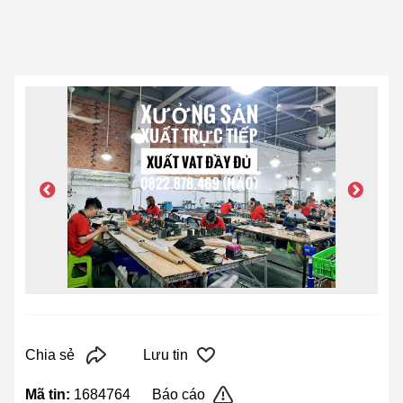
Chia sẻ
Lưu tin
Mã tin:
1684764
Báo cáo