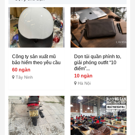
Công ty sản xuất mũ
Dọn túi quần phình to,
bảo hiểm theo yêu cầu
giải phóng outfit “10
điểm”...
60 ngàn
10 ngàn
Tây Ninh
Hà Nội