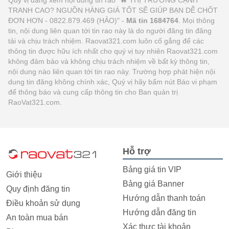
TRANH CAO? NGUỒN HÀNG GIÁ TỐT SẼ GIÚP BẠN DỄ CHỐT
ĐƠN HƠN - 0822.879.469 (HẢO)" -
Mã tin 1684764
. Mọi thông
tin, nội dung liên quan tới tin rao này là do người đăng tin đăng
tải và chịu trách nhiệm. Raovat321.com luôn cố gắng để các
thông tin được hữu ích nhất cho quý vị tuy nhiên Raovat321.com
không đảm bảo và không chịu trách nhiệm về bất kỳ thông tin,
nội dung nào liên quan tới tin rao này. Trường hợp phát hiện nội
dung tin đăng không chính xác, Quý vị hãy bấm nút Báo vi phạm
để thông báo và cung cấp thông tin cho Ban quản trị
RaoVat321.com.
Hỗ trợ
Bảng giá tin VIP
Giới thiệu
Bảng giá Banner
Quy định đăng tin
Hướng dẫn thanh toán
Điều khoản sử dụng
Hướng dẫn đăng tin
An toàn mua bán
Xác thực tài khoản