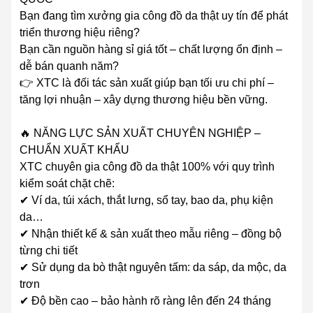
Bạn đang tìm xưởng gia công đồ da thật uy tín để phát
triển thương hiệu riêng?
Bạn cần nguồn hàng sỉ giá tốt – chất lượng ổn định –
dễ bán quanh năm?
👉 XTC là đối tác sản xuất giúp bạn tối ưu chi phí –
tăng lợi nhuận – xây dựng thương hiệu bền vững.
🔥 NĂNG LỰC SẢN XUẤT CHUYÊN NGHIỆP –
CHUẨN XUẤT KHẨU
XTC chuyên gia công đồ da thật 100% với quy trình
kiểm soát chặt chẽ:
✔ Ví da, túi xách, thắt lưng, sổ tay, bao da, phụ kiện
da…
✔ Nhận thiết kế & sản xuất theo mẫu riêng – đồng bộ
từng chi tiết
✔ Sử dụng da bò thật nguyên tấm: da sáp, da mộc, da
trơn
✔ Độ bền cao – bảo hành rõ ràng lên đến 24 tháng