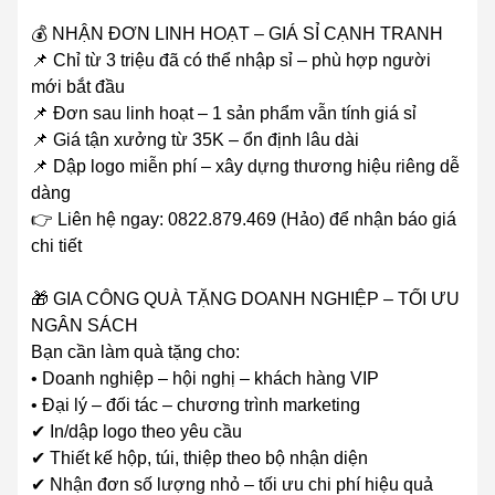
💰 NHẬN ĐƠN LINH HOẠT – GIÁ SỈ CẠNH TRANH
📌 Chỉ từ 3 triệu đã có thể nhập sỉ – phù hợp người
mới bắt đầu
📌 Đơn sau linh hoạt – 1 sản phẩm vẫn tính giá sỉ
📌 Giá tận xưởng từ 35K – ổn định lâu dài
📌 Dập logo miễn phí – xây dựng thương hiệu riêng dễ
dàng
👉 Liên hệ ngay: 0822.879.469 (Hảo) để nhận báo giá
chi tiết
🎁 GIA CÔNG QUÀ TẶNG DOANH NGHIỆP – TỐI ƯU
NGÂN SÁCH
Bạn cần làm quà tặng cho:
• Doanh nghiệp – hội nghị – khách hàng VIP
• Đại lý – đối tác – chương trình marketing
✔ In/dập logo theo yêu cầu
✔ Thiết kế hộp, túi, thiệp theo bộ nhận diện
✔ Nhận đơn số lượng nhỏ – tối ưu chi phí hiệu quả