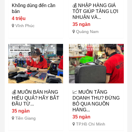
Không dùng đến cần
💰 NHẬP HÀNG GIÁ
bán
TỐT GIÚP TĂNG LỢI
NHUẬN VÀ...
4 triệu
35 ngàn
Vĩnh Phúc
Quảng Nam
💰 MUỐN BÁN HÀNG
📈 MUỐN TĂNG
HIỆU QUẢ? HÃY BẮT
DOANH THU? ĐỪNG
ĐẦU TỪ...
BỎ QUA NGUỒN
HÀNG...
35 ngàn
35 ngàn
Tiền Giang
TP.Hồ Chí Minh