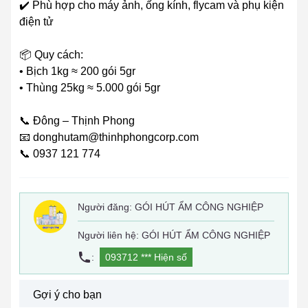
✔️ Phù hợp cho máy ảnh, ống kính, flycam và phụ kiện
điện tử
📦 Quy cách:
• Bịch 1kg ≈ 200 gói 5gr
• Thùng 25kg ≈ 5.000 gói 5gr
📞 Đông – Thịnh Phong
📧 donghutam@thinhphongcorp.com
📞 0937 121 774
Người đăng:
GÓI HÚT ẨM CÔNG NGHIỆP
Người liên hệ: GÓI HÚT ẨM CÔNG NGHIỆP
:
093712 ***
Hiện số
Gợi ý cho bạn