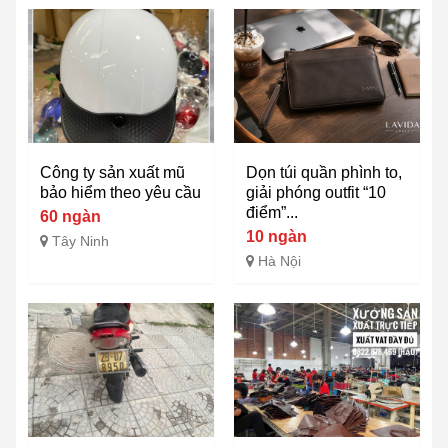
Công ty sản xuất mũ
Dọn túi quần phình to,
bảo hiểm theo yêu cầu
giải phóng outfit “10
điểm”...
60 ngàn
10 ngàn
Tây Ninh
Hà Nội