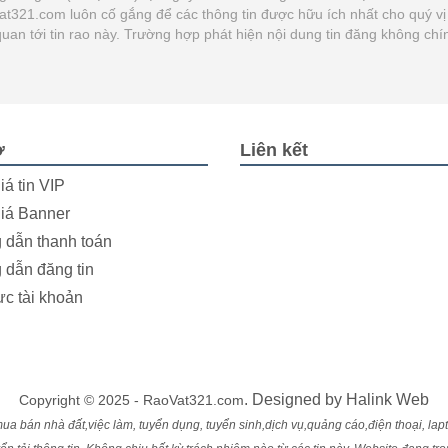
ovat321.com luôn cố gắng để các thông tin được hữu ích nhất cho quý
n quan tới tin rao này. Trường hợp phát hiện nội dung tin đăng không c
.
ợ
Liên kết
iá tin VIP
iá Banner
dẫn thanh toán
dẫn đăng tin
ực tài khoản
. Designed by
Halink Web
Copyright © 2025 - RaoVat321.com
ua bán nhà đất,việc làm, tuyển dụng, tuyển sinh,dịch vụ,quảng cáo,điện thoại, laptop