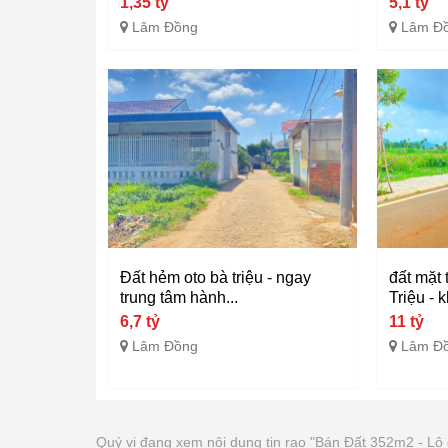
1,35 tỷ
5,1 tỷ
Lâm Đồng
Lâm Đ
Đất hẻm oto bà triệu - ngay
đất mặt
trung tâm hành...
Triệu - k
6,7 tỷ
11 tỷ
Lâm Đồng
Lâm Đ
Quý vị đang xem nội dung tin rao "Bán Đất 352m2 - Lô 