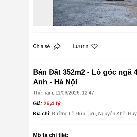
Chia sẻ
Lưu tin
Bán Đất 352m2 - Lô góc ngã 4
Anh - Hà Nội
Thứ năm, 11/06/2026, 12:47
26,4 tỷ
Giá:
Địa chỉ:
Đường Lê Hữu Tựu, Nguyên Khê, Huy
Mô tả chi tiết: