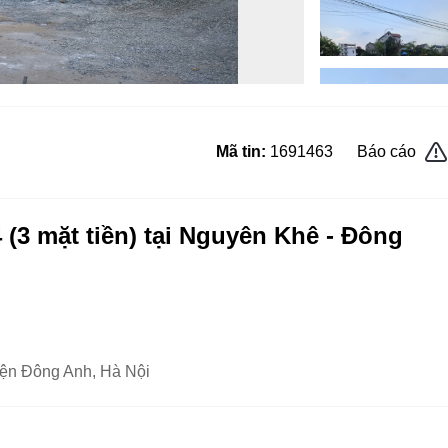
Mã tin:
1691463
Báo cáo
 (3 mặt tiền) tại Nguyên Khê - Đông
ện Đông Anh, Hà Nội