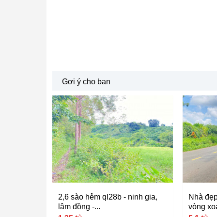
Gợi ý cho bạn
2,6 sào hẻm ql28b - ninh gia,
Nhà đẹp 
lâm đồng -...
vòng xoa