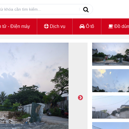
 tử - Điện máy
Dịch vụ
Ô tô
Đồ dù