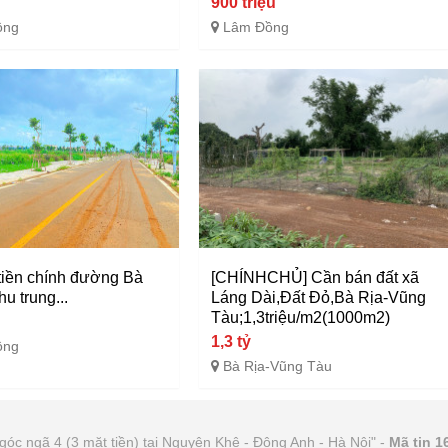
900 triệu
ồng
Lâm Đồng
 tiền chính đường Bà
[CHÍNHCHỦ] Cần bán đất xã
hu trung...
Láng Dài,Đất Đỏ,Bà Rịa-Vũng
Tàu;1,3triệu/m2(1000m2)
1,3 tỷ
ồng
Bà Rịa-Vũng Tàu
góc ngã 4 (3 mặt tiền) tại Nguyên Khê - Đông Anh - Hà Nội" -
Mã tin 1