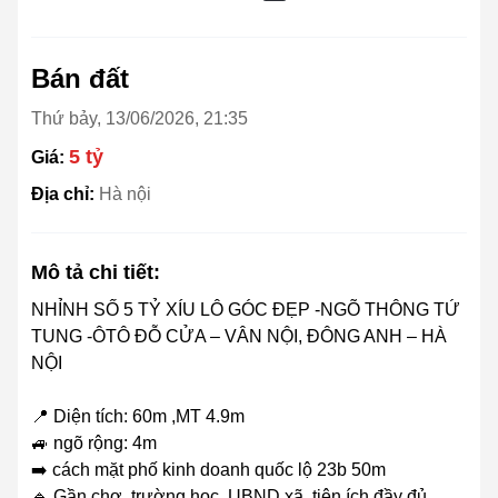
Bán đất
Thứ bảy, 13/06/2026, 21:35
5 tỷ
Giá:
Địa chỉ:
Hà nội
Mô tả chi tiết:
NHỈNH SỐ 5 TỶ XÍU LÔ GÓC ĐẸP -NGÕ THÔNG TỨ
TUNG -ÔTÔ ĐỖ CỬA – VÂN NỘI, ĐÔNG ANH – HÀ
NỘI
📍 Diện tích: 60m ,MT 4.9m
🚙 ngõ rộng: 4m
➡️ cách mặt phố kinh doanh quốc lộ 23b 50m
🔹 Gần chợ, trường học, UBND xã, tiện ích đầy đủ