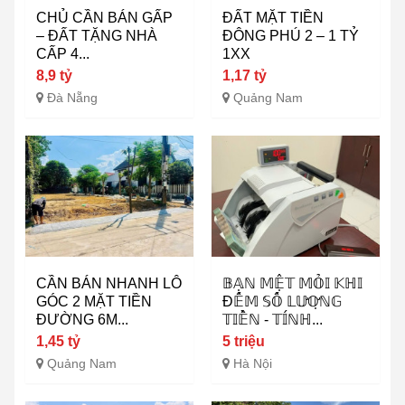
CHỦ CẦN BÁN GẤP
ĐẤT MẶT TIỀN
– ĐẤT TẶNG NHÀ
ĐÔNG PHÚ 2 – 1 TỶ
CẤP 4...
1XX
8,9 tỷ
1,17 tỷ
Đà Nẵng
Quảng Nam
CẦN BÁN NHANH LÔ
𝔹𝔸̣ℕ 𝕄𝔼̣̂𝕋 𝕄𝕆̉𝕀 𝕂ℍ𝕀
GÓC 2 MẶT TIỀN
Đ𝔼̂́𝕄 𝕊𝕆̂́ 𝕃𝕌̛𝕆̛̣ℕ𝔾
ĐƯỜNG 6M...
𝕋𝕀𝔼̂̀ℕ - 𝕋𝕀́ℕℍ...
1,45 tỷ
5 triệu
Quảng Nam
Hà Nội