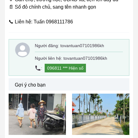
📄 Sổ đỏ chính chủ, sang tên nhanh gọn
📞 Liên hệ: Tuấn 0968111786
Người đăng:
tovantuan07101986kh
Người liên hệ: tovantuan07101986kh
:
096811 ***
Hiện số
Gợi ý cho bạn