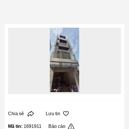
Chia sẻ
Lưu tin
Mã tin:
1691911
Báo cáo