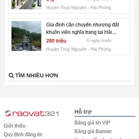
0977.547.200
Huyện Thuỷ Nguyên
Hải Phòng
Gia đình cần chuyển nhượng đất
khuôn viên nghĩa trang tại Hải
Phòng
6 ngày trước
280 triệu
Huyện Thuỷ Nguyên
Hải Phòng
TÌM NHIỀU HƠN
Hỗ trợ
Bảng giá tin VIP
Giới thiệu
Bảng giá Banner
Quy định đăng tin