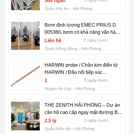
1 ngày trước
500 ngàn
Quận Hải An
Hải Phòng
Bơm định lượng EMEC PRIUS D
005380, bơm có khả năng vận hành
trong môi trường khắc nghiệt
2 ngày trước
Liên hệ
Quận Hồng Bàng
Hải Phòng
HARWIN probe / Chân kim điện tử
HARWIN / Đầu nối tiếp xúc
HARWIN / Chân pin kiểm mạch
3 ngày trước
1
HARWIN
Huyện An Lão
Hải Phòng
THE ZENITH HẢI PHÒNG – Dự án
căn hộ cao cấp ngay mặt đường Bùi
Viện, mang đến cơ hội đầu tư vừa
3 ngày trước
2,5 tỷ
giữ tài sản, vừa tạo
Quận Kiến An
Hải Phòng