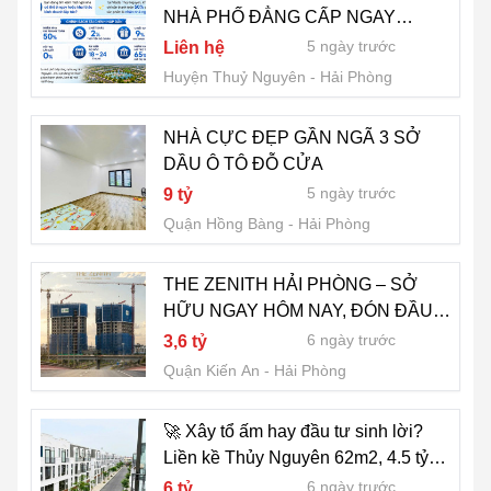
NHÀ PHỐ ĐẲNG CẤP NGAY
QUẢNG TRƯỜNG TRUNG TÂM
5 ngày trước
Liên hệ
THỦY NGUYÊN
Huyện Thuỷ Nguyên
Hải Phòng
NHÀ CỰC ĐẸP GẦN NGÃ 3 SỞ
DẦU Ô TÔ ĐỖ CỬA
5 ngày trước
9 tỷ
Quận Hồng Bàng
Hải Phòng
THE ZENITH HẢI PHÒNG – SỞ
HỮU NGAY HÔM NAY, ĐÓN ĐẦU
GIÁ TRỊ TƯƠNG LAI. ĐẦU TƯ
6 ngày trước
3,6 tỷ
CỰC TỐT CÓ HẠN
Quận Kiến An
Hải Phòng
🚀 Xây tổ ấm hay đầu tư sinh lời?
Liền kề Thủy Nguyên 62m2, 4.5 tỷ
đáp ứng trọn vẹn mọi kỳ vọng!
6 ngày trước
6 tỷ