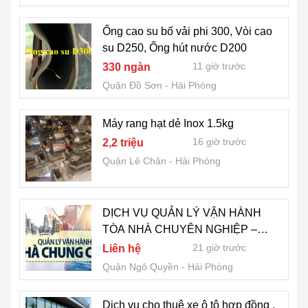
Ống cao su bố vải phi 300, Vòi cao
su D250, Ống hút nước D200
11 giờ trước
330 ngàn
Quận Đồ Sơn
Hải Phòng
Máy rang hạt dẻ Inox 1.5kg
16 giờ trước
2,2 triệu
Quận Lê Chân
Hải Phòng
DỊCH VỤ QUẢN LÝ VẬN HÀNH
TÒA NHÀ CHUYÊN NGHIỆP –
LEXICO
21 giờ trước
Liên hệ
Quận Ngô Quyền
Hải Phòng
Dịch vụ cho thuê xe ô tô hợp đồng ,