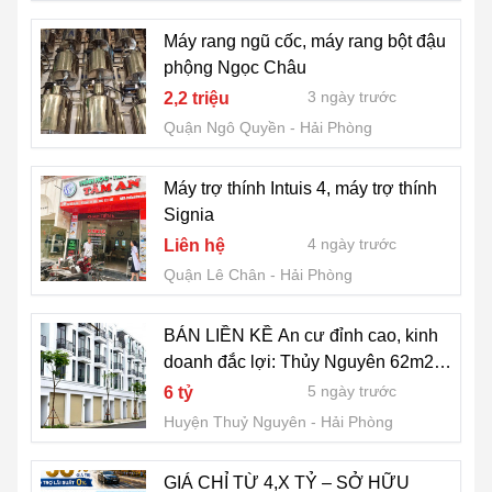
Máy rang ngũ cốc, máy rang bột đậu
phộng Ngọc Châu
3 ngày trước
2,2 triệu
Quận Ngô Quyền
Hải Phòng
Máy trợ thính Intuis 4, máy trợ thính
Signia
4 ngày trước
Liên hệ
Quận Lê Chân
Hải Phòng
BÁN LIỀN KỀ An cư đỉnh cao, kinh
doanh đắc lợi: Thủy Nguyên 62m2
chỉ 4.5 tỷ – Xứng tầm đẳng cấp
5 ngày trước
6 tỷ
0977.547.200
Huyện Thuỷ Nguyên
Hải Phòng
GIÁ CHỈ TỪ 4,X TỶ – SỞ HỮU