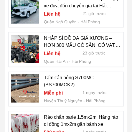
xe đưa đón chuyên gia tại Hải
Phòng
21 giờ trước
Liên hệ
Quận Ngô Quyền
Hải Phòng
NHẬP SỈ ĐỒ DA GIÁ XƯỞNG –
HƠN 300 MẪU CÓ SẴN, CÓ VAT,
GIAO NHANH, HỖ TRỢ ĐẠI LÝ
23 giờ trước
Liên hệ
KINH DOANH
Quận Hải An
Hải Phòng
Tấm cán nóng S700MC
(BS700MCK2)
1 ngày trước
Miễn phí
Huyện Thuỷ Nguyên
Hải Phòng
Rào chắn barie 1,5mx2m, Hàng rào
di động 1mx2m gắn bánh xe