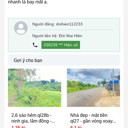
nhanh là bay mất ạ.
Người đăng:
doihien112233
Người liên hệ: Đới Mai Hiên
:
038239 ***
Hiện số
Gợi ý cho bạn
2,6 sào hẻm ql28b -
Nhà đẹp - mặt tiền
ninh gia, lâm đồng -...
ql27 - gần vòng xoay...
1,35 tỷ
5,1 tỷ