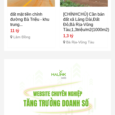
đất mặt tiền chính
[CHÍNHCHỦ] Cần bán
đường Bà Triệu - khu
đất xã Láng Dài,Đất
trung...
Đỏ,Bà Rịa-Vũng
Tàu;1,3triệu/m2(1000m2)
11 tỷ
1,3 tỷ
Lâm Đồng
Bà Rịa-Vũng Tàu