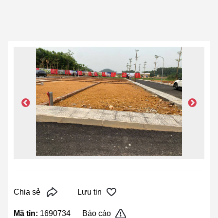
Chia sẻ
Lưu tin
Mã tin:
1690734
Báo cáo