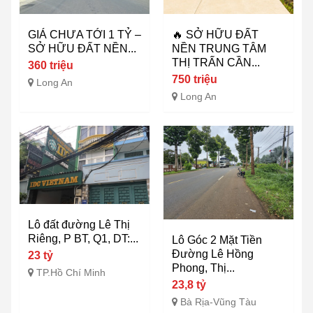
GIÁ CHƯA TỚI 1 TỶ –
🔥 SỞ HỮU ĐẤT
SỞ HỮU ĐẤT NỀN...
NỀN TRUNG TÂM
THỊ TRẤN CẦN...
360 triệu
750 triệu
Long An
Long An
Lô đất đường Lê Thị
Riêng, P BT, Q1, DT:...
Lô Góc 2 Mặt Tiền
Đường Lê Hồng
23 tỷ
Phong, Thị...
TP.Hồ Chí Minh
23,8 tỷ
Bà Rịa-Vũng Tàu