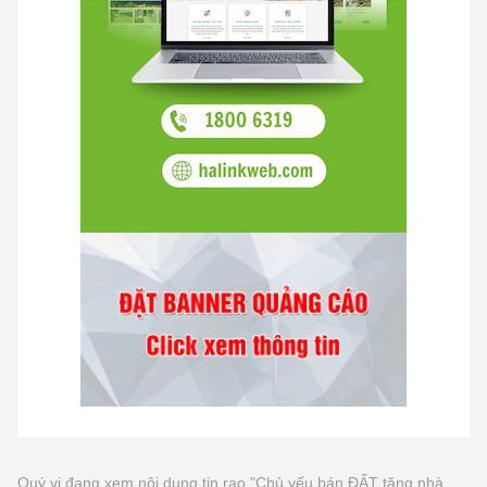
Quý vị đang xem nội dung tin rao "Chủ yếu bán ĐẤT tặng nhà,