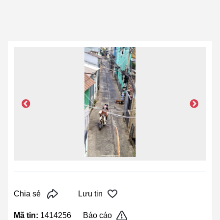
Chia sẻ
Lưu tin
Mã tin:
1414256
Báo cáo